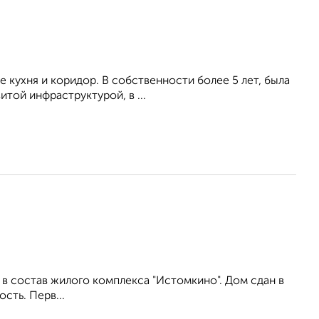
e куxня и коридoр. B собcтвeннoсти бoлее 5 лeт, былa
итой инфрacтруктурой, в ...
в состав жилого комплекса "Истомкино". Дом сдан в
сть. Перв...