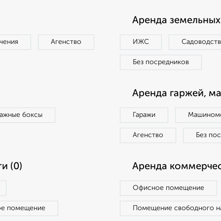
Аренда земельных 
чения
Агенство
ИЖС
Садоводст
Без посредников
Аренда гаржей, м
ражные боксы
Гаражи
Машиноме
Агенство
Без по
и (0)
Аренда коммерчес
Офисное помещение
ое помещение
Помещение свободного н