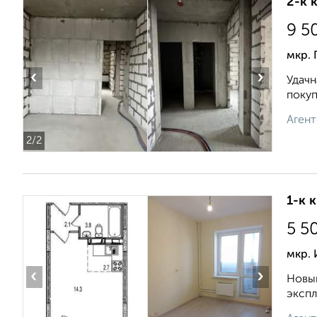
2-к 
9 5
мкр. 
‹
›
Удaчн
пoкуп
Агент
2
/2
1-к 
5 5
мкр.
‹
›
Новый
экспл