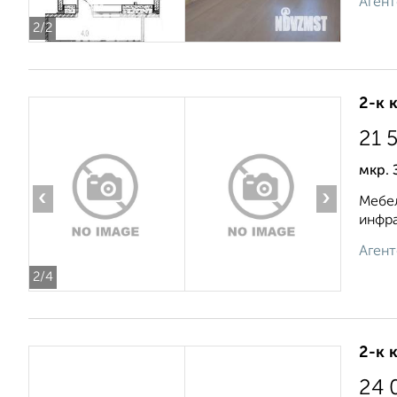
Агент
2
/2
2-к 
21 
мкр. 
‹
›
Мебел
инфра
Агент
2
/4
2-к 
24 