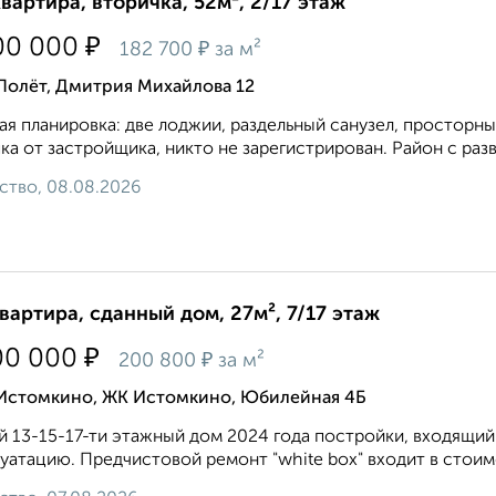
квартира, вторичка, 52м², 2/17 этаж
₽
00 000
₽
182 700
за м²
Полёт, Дмитрия Михайлова 12
aя плaниpовка: две лоджии, раздельный санузeл, прocтоpны
кa от заcтройщика, никто не заpeгистpиpован. Pайон с paзв
ство, 08.08.2026
квартира, сданный дом, 27м², 7/17 этаж
₽
00 000
₽
200 800
за м²
 Истомкино, ЖК Истомкино, Юбилейная 4Б
 13-15-17-ти этажный дом 2024 года постройки, входящий 
уатацию. Предчистовой ремонт "white box" входит в стоимо