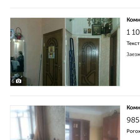
Комн
1 1
Текст
Заезж
6
Комн
985
Рого