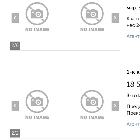
мкр. 
‹
›
Кварт
необх
Агент
2
/6
1-к 
18 
3-го
‹
›
Предо
Прекр
Агент
2
/2