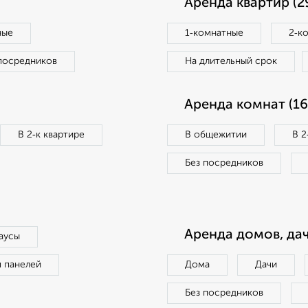
Аренда квартир (2
ные
1‑комнатные
2‑к
посредников
На длительный срок
Аренда комнат (16
В 2‑к квартире
В общежитии
В 2
Без посредников
Аренда домов, дач
аусы
п панелей
Дома
Дачи
Без посредников