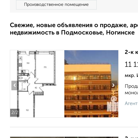
Производственное помещение
Свежие, новые объявления о продаже, а
недвижимость в Подмосковье, Ногинске
2-к 
11 
мкр.
‹
›
Прода
монол
Агент
2
/2