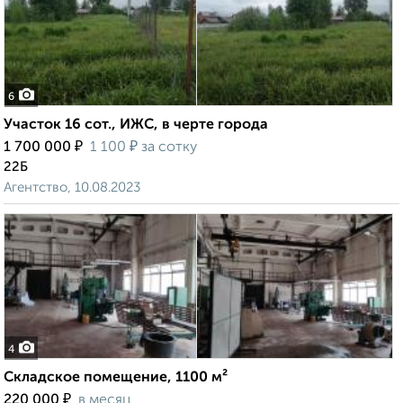
6
Участок 16 сот., ИЖС, в черте города
₽
₽
1 700 000
1 100
за сотку
22Б
Агентство, 10.08.2023
4
Складское помещение, 1100 м²
₽
220 000
в месяц