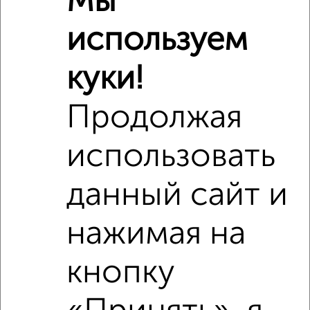
Мы
используем
куки!
Продолжая
использовать
данный сайт и
нажимая на
кнопку
Рядом, с меньшей ценой
Недалеко от Юбилейная 20А с ценой ниже