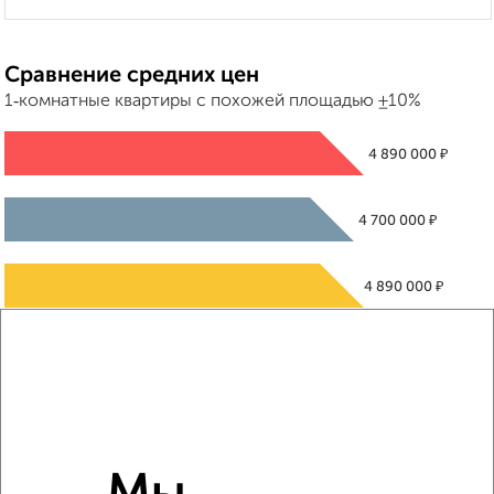
Сравнение средних цен
1‑комнатные квартиры с похожей площадью ±10%
₽
4 890 000
₽
4 700 000
₽
4 890 000
Средняя цена район
Это предложение
Средняя цена по городу
Похожие предложения рядом
1‑комнатные квартиры недалеко от Юбилейная 20А