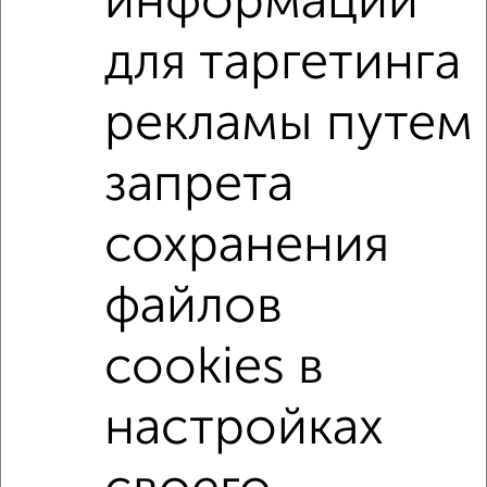
информации
Поиск по схожим параметрам:
для таргетинга
микрорайон Истомкино
жилой комплекс Истомкино Парк
рекламы путем
на улице Юбилейная
не первый этаж
запрета
не последний этаж
в малоэтажном доме
с балконом
с центральным отоплением
сохранения
Вторичное жилье
в монолитном доме
файлов
с раздельным санузлом
Цена до 5 000 000 руб.
площадью до 40 м²
cookies в
настройках
↑ НАВЕРХ К МЕНЮ
Однокомнатные
Двухкомнатные
Трехкомнатные
4‑комнатные