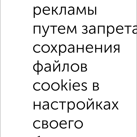
2-к квартиры
рекламы
Поиск по схожим параметрам:
на улице Тихвинская
на первом этаже
путем запрет
не последний этаж
в малоэтажном доме
сохранения
с балконом
с центральным отоплением
Вторичное жилье
в панельном доме
файлов
с раздельным санузлом
Цена до 4 500 000 руб.
площадью до 50 м²
В ипотеку
cookies в
В экологически чистом районе
настройках
↑ НАВЕРХ К МЕНЮ
своего
Однокомнатные
Двухкомнатные
Трехкомнатные
4‑комнатные
Квартиры студии
От застройщика
Без посредников
Вторичное жилье