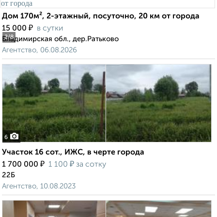
Дом 170м², 2-этажный, посуточно, 20 км от города
₽
15 000
в сутки
2
/8
Владимирская обл., дер.Ратьково
Агентство, 06.08.2026
6
Участок 16 сот., ИЖС, в черте города
₽
₽
1 700 000
1 100
за сотку
22Б
Агентство, 10.08.2023