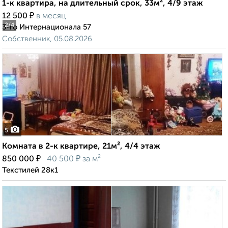
1-к квартира, на длительный срок, 33м², 4/9 этаж
₽
12 500
в месяц
2
/4
3-го Интернационала 57
Собственник, 05.08.2026
5
Комната в 2-к квартире, 21м², 4/4 этаж
₽
₽
850 000
40 500
за м²
Текстилей 28к1