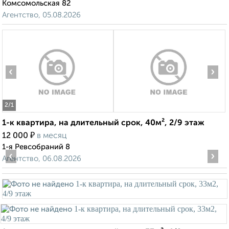
Комсомольская 82
Агентство, 05.08.2026
‹
›
2
/1
1-к квартира, на длительный срок, 40м², 2/9 этаж
₽
12 000
в месяц
1-я Ревсобраний 8
‹
›
Агентство, 06.08.2026