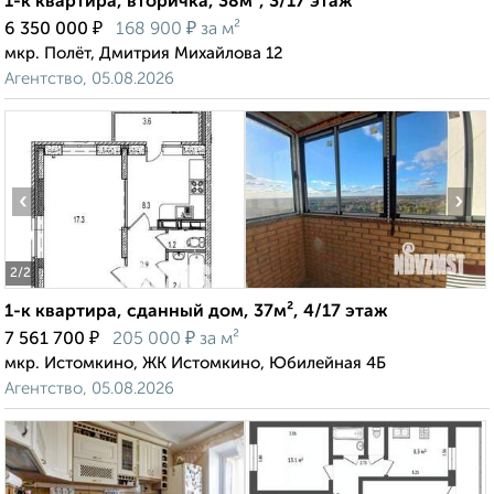
1-к квартира, вторичка, 38м², 3/17 этаж
₽
₽
6 350 000
168 900
за м²
мкр. Полёт, Дмитрия Михайлова 12
Агентство, 05.08.2026
‹
›
2
/2
1-к квартира, сданный дом, 37м², 4/17 этаж
₽
₽
7 561 700
205 000
за м²
мкр. Истомкино, ЖК Истомкино, Юбилейная 4Б
Агентство, 05.08.2026