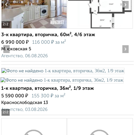
‹
›
2
/2
3-к квартира, вторичка, 60м², 4/6 этаж
₽
₽
6 990 000
116 000
за м²
‹
›
Московская 5
Агентство, 06.08.2026
1-к квартира, вторичка, 36м², 1/9 этаж
₽
₽
5 590 000
155 300
за м²
Краснослободская 13
Агентство, 03.08.2026
2
/2