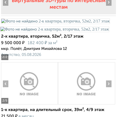
Виртуальные 3D-туры по интересным
‹
›
местам
2-к квартира, вторичка, 52м², 2/17 этаж
₽
₽
9 500 000
182 400
за м²
мкр. Полёт, Дмитрия Михайлова 12
Агентство, 05.08.2026
2
/2
‹
›
2
/5
1-к квартира, на длительный срок, 39м², 4/9 этаж
₽
21 500
в месяц