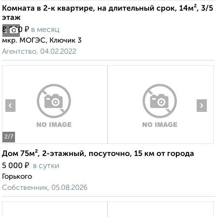
Комната в 2-к квартире, на длительный срок, 14м², 3/5
этаж
₽
8 500
в месяц
1
мкр. МОГЭС, Ключик 3
Агентство, 04.02.2022
‹
›
2
/7
Дом 75м², 2-этажный, посуточно, 15 км от города
₽
5 000
в сутки
Горького
Собственник, 05.08.2026