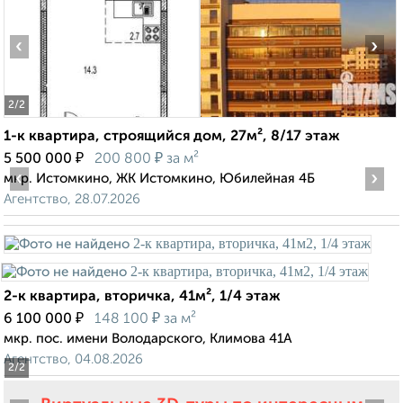
‹
›
2
/2
1-к квартира, строящийся дом, 27м², 8/17 этаж
₽
₽
5 500 000
200 800
за м²
‹
›
мкр. Истомкино, ЖК Истомкино, Юбилейная 4Б
Агентство, 28.07.2026
2-к квартира, вторичка, 41м², 1/4 этаж
₽
₽
6 100 000
148 100
за м²
мкр. пос. имени Володарского, Климова 41А
Агентство, 04.08.2026
2
/2