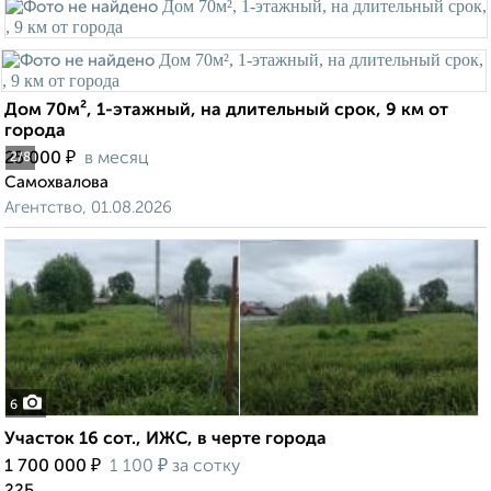
Дом 70м², 1-этажный, на длительный срок, 9 км от
города
₽
25 000
в месяц
2
/8
Самохвалова
Агентство, 01.08.2026
6
Участок 16 сот., ИЖС, в черте города
₽
₽
1 700 000
1 100
за сотку
22Б