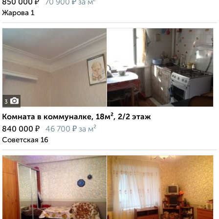
₽
₽
850 000
70 900
за м²
Жарова 1
3
Комната в коммуналке, 18м², 2/2 этаж
₽
₽
840 000
46 700
за м²
Советская 16