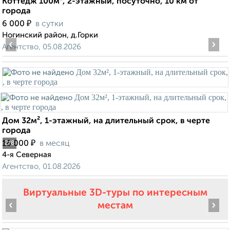
Коттедж 100м², 2-этажный, посуточно, 10 км от
города
₽
6 000
в сутки
Ногинский район, д.Горки
‹
›
Агентство, 05.08.2026
Дом 32м², 1-этажный, на длительный срок, в черте
города
₽
16 000
в месяц
2
/8
4-я Северная
Агентство, 01.08.2026
Виртуальные 3D-туры по интересным
‹
›
местам