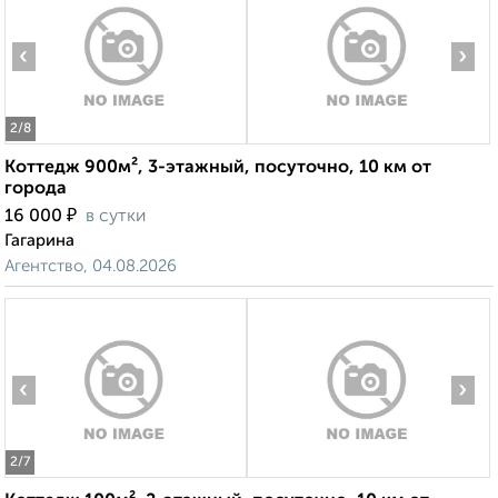
‹
›
2
/8
Коттедж 900м², 3-этажный, посуточно, 10 км от
города
₽
16 000
в сутки
Гагарина
Агентство, 04.08.2026
‹
›
2
/7