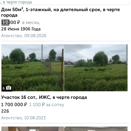
Дом 50м², 1-этажный, на длительный срок, в черте
города
₽
15 000
в месяц
2
/2
28 Июня 1906 Года
Агентство, 09.08.2026
6
Участок 16 сот., ИЖС, в черте города
₽
₽
1 700 000
1 100
за сотку
22Б
Агентство, 10.08.2023