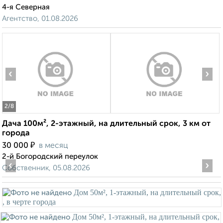
4-я Северная
Агентство, 01.08.2026
‹
›
2
/8
Дача 100м², 2-этажный, на длительный срок, 3 км от
города
₽
30 000
в месяц
2-й Богородский переулок
‹
›
Собственник, 05.08.2026