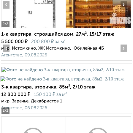
‹
›
2
/2
1-к квартира, строящийся дом, 27м², 15/17 этаж
₽
₽
5 500 000
200 800
за м²
‹
›
мкр. Истомкино, ЖК Истомкино, Юбилейная 4Б
Агентство, 09.08.2026
3-к квартира, вторичка, 85м², 2/10 этаж
₽
₽
12 800 000
150 100
за м²
мкр. Заречье, Декабристов 1
Агентство, 06.08.2026
2
/2