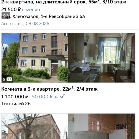
2-к квартира, на длительный срок, 55м², 3/10 этаж
₽
21 500
в месяц
2
/4
мкр. Хлебозавод, 1-я Ревсобраний 6А
Агентство, 08.08.2026
6
Комната в 3-к квартире, 22м², 2/4 этаж
₽
₽
1 100 000
50 000
за м²
Текстилей 26