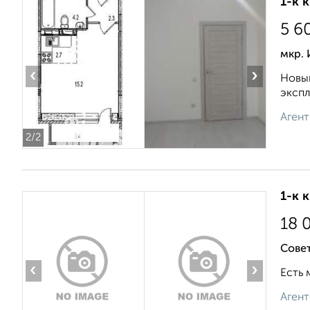
1-к 
5 6
мкр.
‹
›
Новый
экспл
Агент
2
/2
1-к 
18 
Совет
‹
›
Есть 
Агент