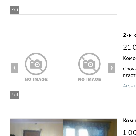
2
/3
2-к 
21 
Комс
‹
›
Срочн
пласт
Агент
2
/4
Комн
1 0