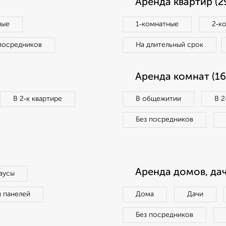
Аренда квартир (2
ные
1‑комнатные
2‑к
посредников
На длительный срок
Аренда комнат (16
В 2‑к квартире
В общежитии
В 2
Без посредников
Аренда домов, дач
аусы
п панелей
Дома
Дачи
Без посредников