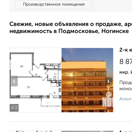
Производственное помещение
Свежие, новые объявления о продаже, а
недвижимость в Подмосковье, Ногинске
2-к 
8 8
мкр.
‹
›
Прода
монол
Агент
2
/2