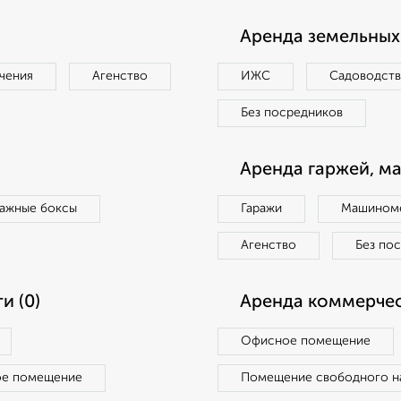
Аренда земельных 
чения
Агенство
ИЖС
Садоводст
Без посредников
Аренда гаржей, м
ражные боксы
Гаражи
Машиноме
Агенство
Без по
и (0)
Аренда коммерчес
Офисное помещение
ое помещение
Помещение свободного н