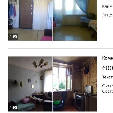
Клим
Лицо 
2
Комн
60
Текст
Октяб
Состо
2