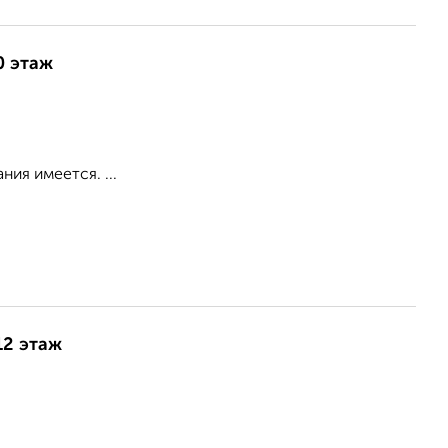
0 этаж
ия имеется. ...
12 этаж