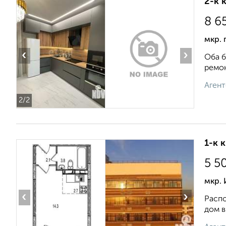
2-к 
8 6
мкр. 
‹
›
Оба б
ремон
Агент
2
/2
1-к 
5 5
мкр.
‹
›
Распо
дом в