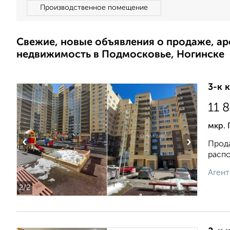
Производственное помещение
Свежие, новые объявления о продаже, а
недвижимость в Подмосковье, Ногинске
3-к 
11 
мкр. 
‹
›
Прода
распо
Агент
2
/2