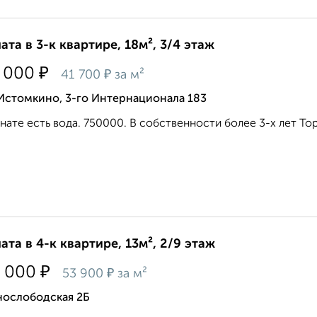
ата в 3-к квартире, 18м², 3/4 этаж
₽
 000
₽
41 700
за м²
Истомкино, 3-го Интернационала 183
нате есть вода. 750000. В собственности более 3-х лет Торг
ата в 4-к квартире, 13м², 2/9 этаж
₽
 000
₽
53 900
за м²
нослободская 2Б