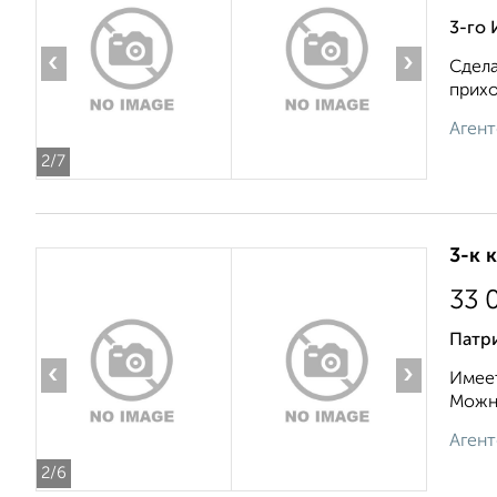
3-го
‹
›
Сдела
прихо
Агент
2
/7
3-к 
33 
Патр
‹
›
Имеет
Можно
Агент
2
/6