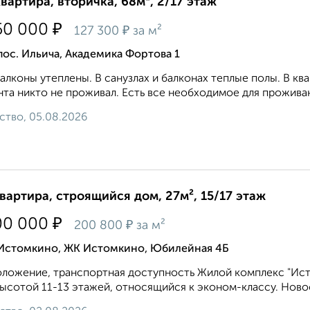
квартира, вторичка, 68м², 2/17 этаж
₽
50 000
₽
127 300
за м²
пос. Ильича, Академика Фортова 1
алконы утеплены. В санузлах и балконах теплые полы. В кв
та никто не проживал. Есть все необходимое для проживан
ство, 05.08.2026
квартира, строящийся дом, 27м², 15/17 этаж
₽
00 000
₽
200 800
за м²
 Истомкино, ЖК Истомкино, Юбилейная 4Б
ложение, транспортная доступность Жилой комплекс "Ис
ысотой 11-13 этажей, относящийся к эконом-классу. Новос