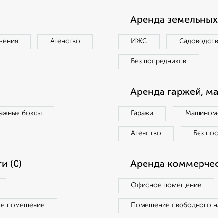
Аренда земельных 
чения
Агенство
ИЖС
Садоводст
Без посредников
Аренда гаржей, м
ражные боксы
Гаражи
Машиноме
Агенство
Без по
и (0)
Аренда коммерчес
Офисное помещение
ое помещение
Помещение свободного н