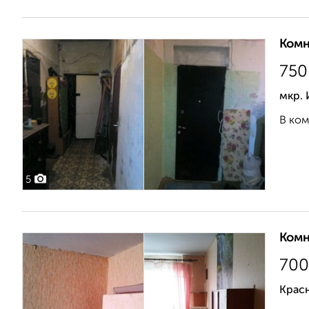
Комн
750
мкр. 
В ком
5
Комн
700
Крас