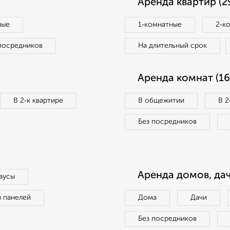
Аренда квартир (2
ные
1‑комнатные
2‑к
посредников
На длительный срок
Аренда комнат (16
В 2‑к квартире
В общежитии
В 2
Без посредников
Аренда домов, дач
аусы
п панелей
Дома
Дачи
Без посредников