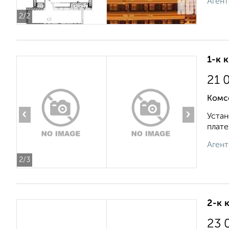
Агент
2
/2
1-к 
21 
Комс
‹
›
Устан
плате
Агент
2
/3
2-к 
23 