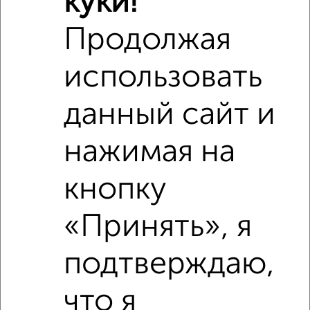
куки!
Продолжая
использовать
данный сайт и
нажимая на
кнопку
Рядом, с меньшей ценой
Недалеко от Советская 32 с ценой ниже
«Принять», я
подтверждаю,
‹
›
что я