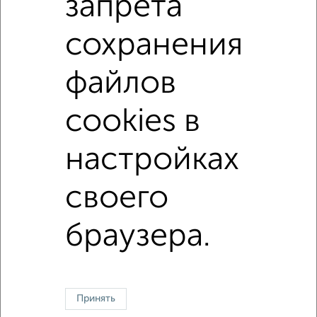
запрета
С телевизором
С интернетом
Можно с ребенком
Можно с животными
не первый этаж
сохранения
не последний этаж
с балконом
файлов
с центральным отоплением
Цена до 20 000 в мес.
площадью до 60 м²
Сталинка
cookies в
настройках
↑ НАВЕРХ К МЕНЮ
своего
Однокомнатные
Двухкомнатные
3‑комнатные
Квартиры студии
Без посредников
На длительный срок
На сутки
Без мебели
браузера.
Контакты
Политика конфиденциальности
Пользовательское соглашение
Ногинск, улица Рабочая 111
© 2015–2026
Сайт-доска объявлений недвижимости
О проекте
Реклама на портале
Новости
Статьи
Блог
Риэлторы
Агентства
Принять
Застройщики
Ипотечный калькулятор