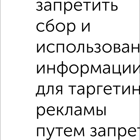
запретить
сбор и
‹
›
использова
2
/7
1-к квартира, на длительный срок, 40м², 5/9 этаж
информаци
₽
18 000
в месяц
3-го Интернационала 57
Агентство, 08.08.2026
для таргети
1-к квартиры
рекламы
Поиск по схожим параметрам:
на улице Советская
С холодильником
С мебелью
путем запре
Со стиральной машиной
С посудомоечной машиной