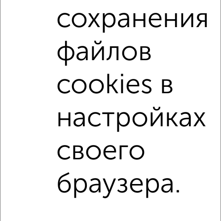
сохранения
С бытовой техникой
С телевизором
С телефоном
С интернетом
С кондиционером
файлов
Можно с ребенком
Можно с животными
с хорошим ремонтом
не первый этаж
cookies в
не последний этаж
в малоэтажном доме
с балконом
с центральным отоплением
настройках
Цена до 20 000 в мес.
площадью до 40 м²
своего
↑ НАВЕРХ К МЕНЮ
Однокомнатные
Двухкомнатные
3‑комнатные
Квартиры студии
браузера.
Без посредников
На длительный срок
На сутки
Без мебели
Контакты
Политика конфиденциальности