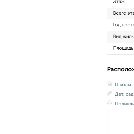
Этаж
Всего эт
Год пост
Вид жиль
Площадь 
Располо
Школы
Дет. са
Поликл