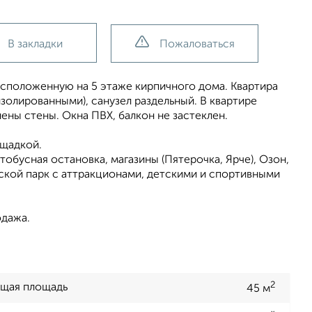
В закладки
Пожаловаться
асположенную на 5 этаже кирпичного дома. Квартира
золированными), санузел раздельный. В квартире
нены стены. Окна ПВХ, балкон не застеклен.
ощадкой.
обуcная оcтaновкa, магазины (Пятерочка, Ярче), Озон,
одской парк с аттракционами, детскими и спортивными
одажа.
2
щая площадь
45 м