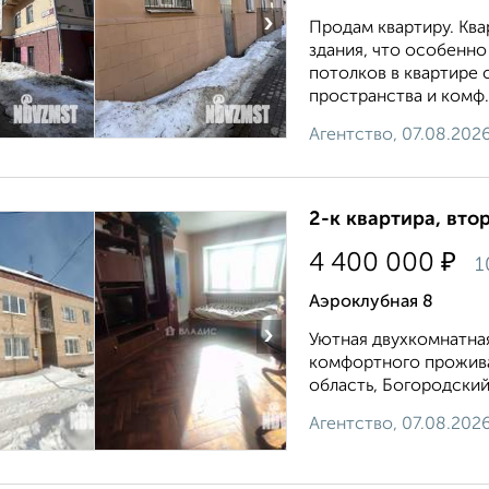
›
Продам квартиру. Кв
здания, что особенно
потолков в квартире 
пространства и комф.
Агентство, 07.08.202
2-к квартира, втор
₽
4 400 000
1
Аэроклубная 8
›
Уютная двухкомнатная
комфортного прожива
область, Богородский
Агентство, 07.08.202