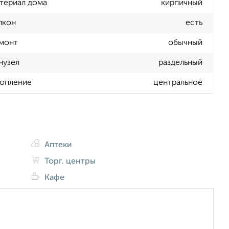
териал дома
кирпичный
лкон
есть
монт
обычный
нузел
раздельный
опление
центральное
Аптеки
Торг. центры
Кафе