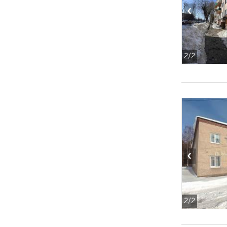
‹
2
/2
‹
2
/2