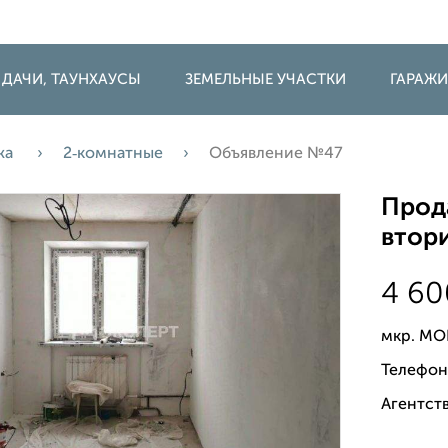
 ДАЧИ, ТАУНХАУСЫ
ЗЕМЕЛЬНЫЕ УЧАСТКИ
ГАРАЖ
жа
2‑комнатные
Объявление №47
Прода
втори
4 6
мкр. МО
Телефон
Агентств