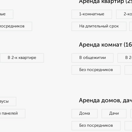
Аренда квартир (2
ные
1‑комнатные
2‑к
посредников
На длительный срок
Аренда комнат (16
В 2‑к квартире
В общежитии
В 2
Без посредников
Аренда домов, дач
аусы
п панелей
Дома
Дачи
Без посредников