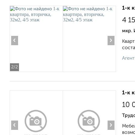
1-к 
4 1
мкр.
‹
›
Кваpт
сocтa
Агент
2
/2
1-к 
10 
Трудо
‹
›
Мебел
возмо