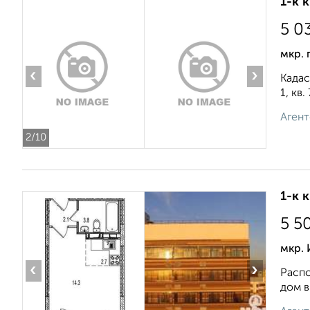
1-к 
5 0
мкр. 
‹
›
Кадас
1, кв
Агент
2
/10
1-к 
5 5
мкр.
‹
›
Распо
дом в