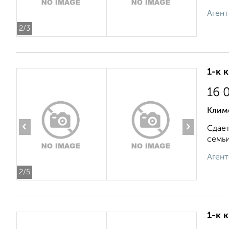
Агент
2
/3
1-к 
16 
Клим
‹
›
Сдает
семьи
Агент
2
/5
1-к 