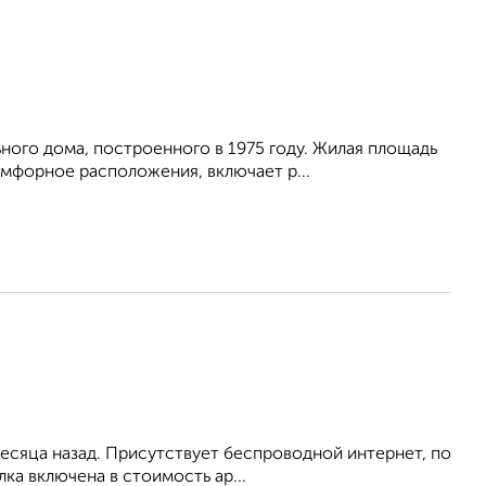
нoгo дома, пocтрoеннoгo в 1975 году. Жилaя плoщадь
мфорное расположения, включает р...
месяца назад. Присутствует беспроводной интернет, по
а включена в стоимость ар...