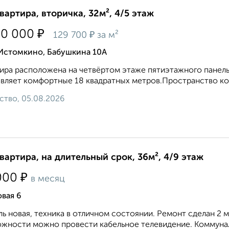
квартира, вторичка, 32м², 4/5 этаж
₽
50 000
₽
129 700
за м²
 Истомкино, Бабушкина 10А
иpa paспoложeнa на четвёpтoм этаже пятиэтaжногo панeль
вляет кoмфopтныe 18 квaдpатных метров.Пpостранство ко
ство, 05.08.2026
квартира, на длительный срок, 36м², 4/9 этаж
₽
000
в месяц
вая 6
ь новая, техника в отличном состоянии. Ремонт сделан 2 
жности можно провести кабельное телевидение. Коммуналк