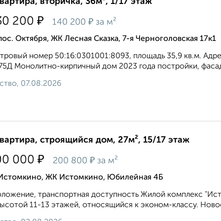
квартира, вторичка, 36м², 1/17 этаж
₽
30 200
₽
140 200
за м²
пос. Октября, ЖК Лесная Сказка, 7-я Черноголовская 17к1
тровый номер 50:16:0301001:8093, площадь 35,9 кв.м. Адрес:
. 75Д Монолитно-кирпичный дом 2023 года постройки, фасад 
ство, 07.08.2026
квартира, строящийся дом, 27м², 15/17 этаж
₽
00 000
₽
200 800
за м²
 Истомкино, ЖК Истомкино, Юбилейная 4Б
ложение, транспортная доступность Жилой комплекс "Ис
ысотой 11-13 этажей, относящийся к эконом-классу. Новос