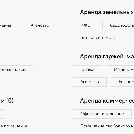
Аренда земельных 
чения
Агенство
ИЖС
Садоводст
Без посредников
Аренда гаржей, м
ражные боксы
Гаражи
Машиноме
Агенство
Без по
и (0)
Аренда коммерчес
Офисное помещение
ое помещение
Помещение свободного н