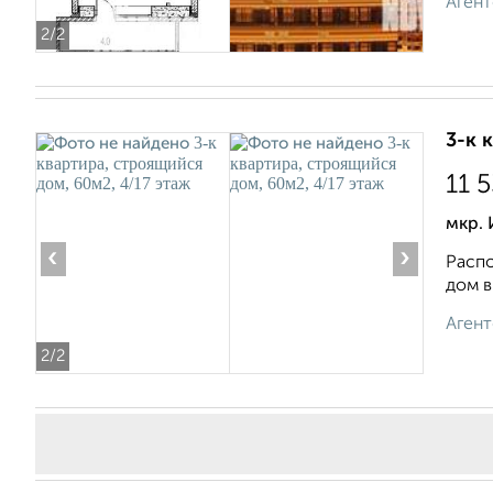
Агент
2
/2
3-к 
11 
мкр.
‹
›
Распо
дом в
Агент
2
/2