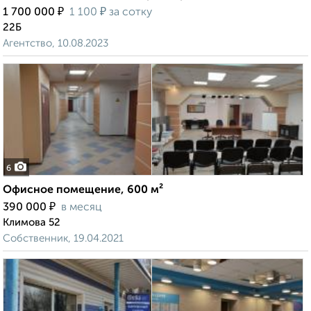
₽
₽
1 700 000
1 100
за сотку
22Б
Агентство, 10.08.2023
6
Офисное помещение, 600 м²
₽
390 000
в месяц
Климова 52
Собственник, 19.04.2021