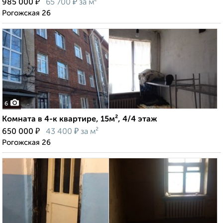
₽
₽
985 000
65 700
за м²
Рогожская 26
6
Комната в 4-к квартире, 15м², 4/4 этаж
₽
₽
650 000
43 400
за м²
Рогожская 26