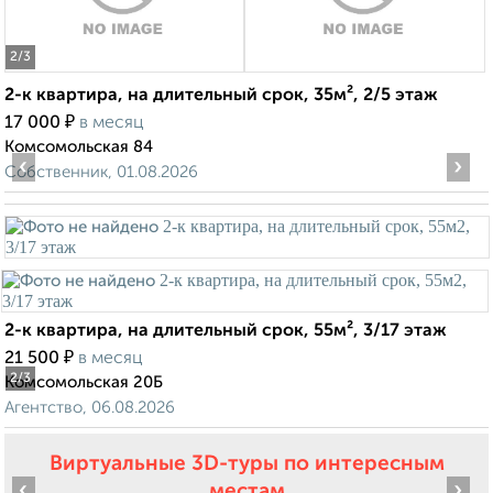
2
/3
2-к квартира, на длительный срок, 35м², 2/5 этаж
₽
17 000
в месяц
Комсомольская 84
‹
›
Собственник, 01.08.2026
2-к квартира, на длительный срок, 55м², 3/17 этаж
₽
21 500
в месяц
2
/3
Комсомольская 20Б
Агентство, 06.08.2026
Виртуальные 3D-туры по интересным
‹
›
местам