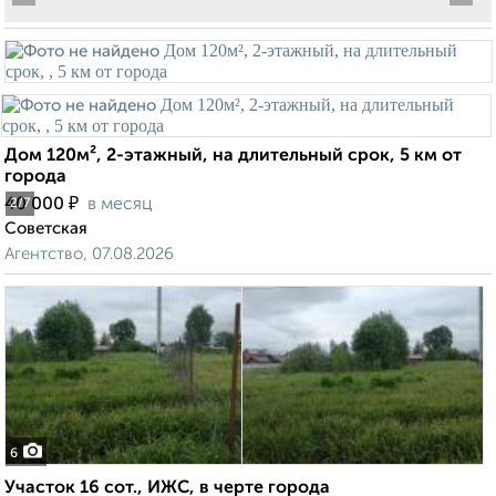
Дом 120м², 2-этажный, на длительный срок, 5 км от
города
₽
40 000
в месяц
2
/7
Советская
Агентство, 07.08.2026
6
Участок 16 сот., ИЖС, в черте города