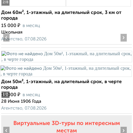
2
/8
Дом 60м², 1-этажный, на длительный срок, 3 км от
города
₽
15 000
в месяц
Школьная
‹
›
Агентство, 07.08.2026
Дом 50м², 1-этажный, на длительный срок, в черте
города
₽
15 000
в месяц
2
/2
28 Июня 1906 Года
Агентство, 07.08.2026
Виртуальные 3D-туры по интересным
‹
›
местам