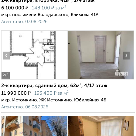
2-к квартира, вторичка, 41м², 1/4 этаж
₽
₽
6 100 000
148 100
за м²
мкр. пос. имени Володарского, Климова 41А
Агентство, 07.08.2026
‹
›
2
/2
2-к квартира, сданный дом, 62м², 4/17 этаж
₽
₽
11 990 000
193 400
за м²
мкр. Истомкино, ЖК Истомкино, Юбилейная 4Б
Агентство, 06.08.2026