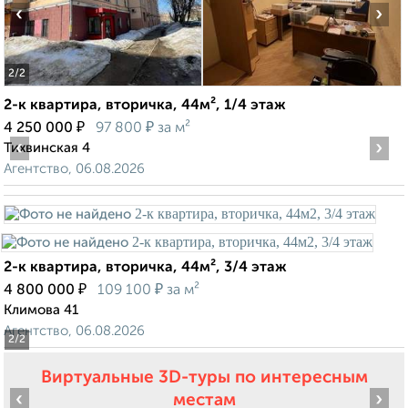
‹
›
2
/2
2-к квартира, вторичка, 44м², 1/4 этаж
₽
₽
4 250 000
97 800
за м²
‹
›
Тихвинская 4
Агентство, 06.08.2026
2-к квартира, вторичка, 44м², 3/4 этаж
₽
₽
4 800 000
109 100
за м²
Климова 41
Агентство, 06.08.2026
2
/2
Виртуальные 3D-туры по интересным
‹
›
местам