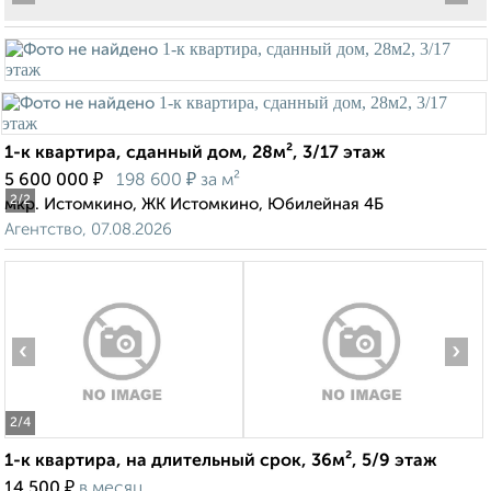
1-к квартира, сданный дом, 28м², 3/17 этаж
₽
₽
5 600 000
198 600
за м²
2
/2
мкр. Истомкино, ЖК Истомкино, Юбилейная 4Б
Агентство, 07.08.2026
‹
›
2
/4
1-к квартира, на длительный срок, 36м², 5/9 этаж
₽
14 500
в месяц