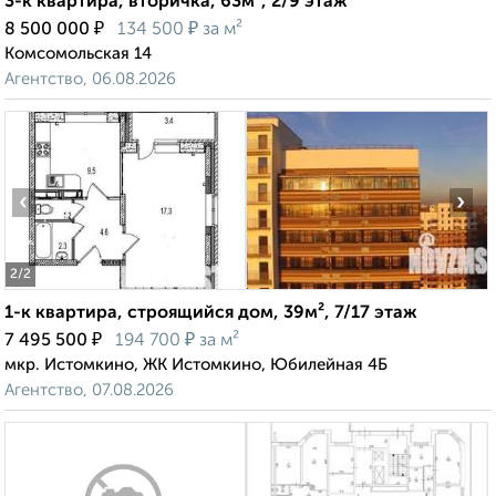
3-к квартира, вторичка, 63м², 2/9 этаж
₽
₽
8 500 000
134 500
за м²
Комсомольская 14
Агентство, 06.08.2026
‹
›
2
/2
1-к квартира, строящийся дом, 39м², 7/17 этаж
₽
₽
7 495 500
194 700
за м²
мкр. Истомкино, ЖК Истомкино, Юбилейная 4Б
Агентство, 07.08.2026