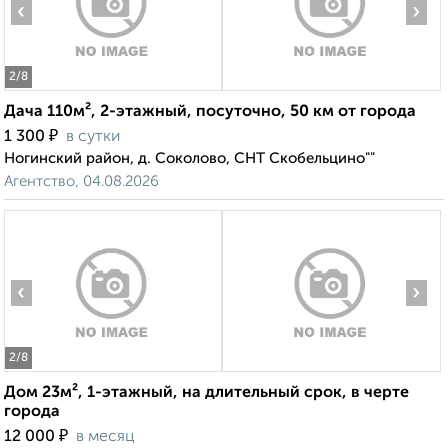
‹
›
2
/8
Дача 110м², 2-этажный, посуточно, 50 км от города
₽
1 300
в сутки
Ногинский район, д. Соколово, СНТ Скобельцино""
Агентство, 04.08.2026
‹
›
2
/8
Дом 23м², 1-этажный, на длительный срок, в черте
города
₽
12 000
в месяц