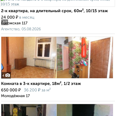
2-к квартира, на длительный срок, 60м², 10/15 этаж
₽
24 000
в месяц
2
/7
Рогожская 117
Агентство, 05.08.2026
4
Комната в 3-к квартире, 18м², 1/2 этаж
₽
₽
650 000
36 200
за м²
Молодёжная 17