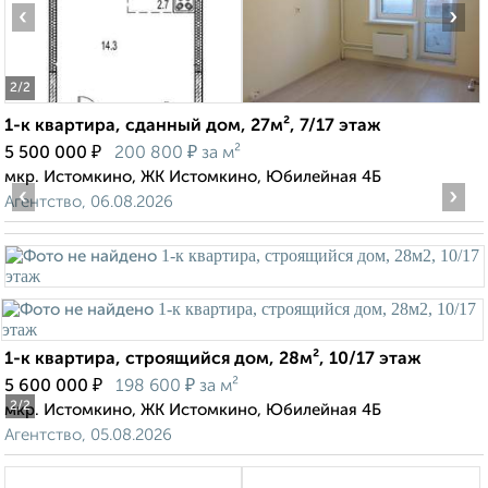
‹
›
2
/2
1-к квартира, сданный дом, 27м², 7/17 этаж
₽
₽
5 500 000
200 800
за м²
мкр. Истомкино, ЖК Истомкино, Юбилейная 4Б
‹
›
Агентство, 06.08.2026
1-к квартира, строящийся дом, 28м², 10/17 этаж
₽
₽
5 600 000
198 600
за м²
2
/2
мкр. Истомкино, ЖК Истомкино, Юбилейная 4Б
Агентство, 05.08.2026