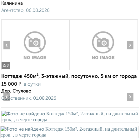
Калинина
Агентство, 06.08.2026
‹
›
2
/8
Коттедж 450м², 3-этажный, посуточно, 5 км от города
₽
15 000
в сутки
Дер. Стулово
‹
›
Собственник, 01.08.2026