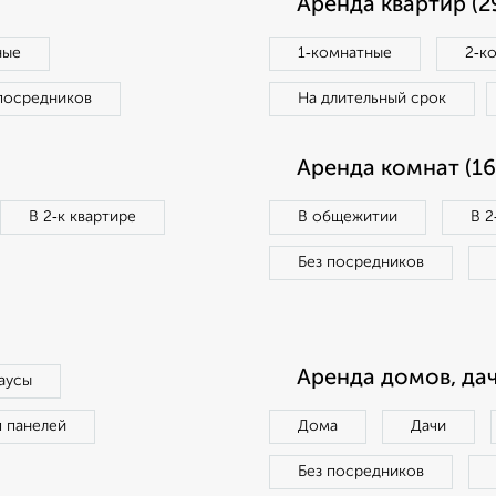
Аренда квартир (2
ные
1‑комнатные
2‑к
посредников
На длительный срок
Аренда комнат (16
В 2‑к квартире
В общежитии
В 2
Без посредников
Аренда домов, дач
аусы
п панелей
Дома
Дачи
Без посредников