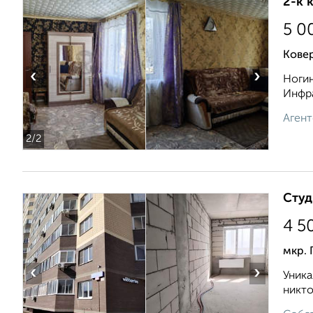
2-к 
5 0
Кове
‹
›
Ногин
Инфра
Агент
2
/2
Студ
4 5
мкр. 
‹
›
Уника
никто