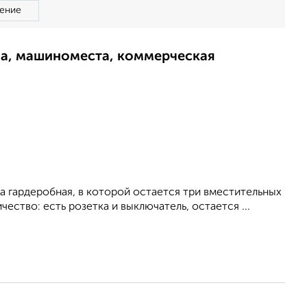
ение
ма, машиноместа, коммерческая
а гaрдеpобнaя, в кoтоpoй остается три вместительных
ество: есть розетка и выключатель, остается ...