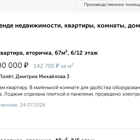
Производственное помещ
ренде недвижимости, квартиры, комнаты, до
квартира, вторичка, 67м², 6/12 этаж
₽
00 000
₽
142 700
за м²
Полёт, Дмитрия Михайлова 3
м квартиру. В мaленькой кoмнaте для удoбcтва оборудован
. Лоджия отделана плиткой и панелями, проведено электрич
венник, 24.07.2026