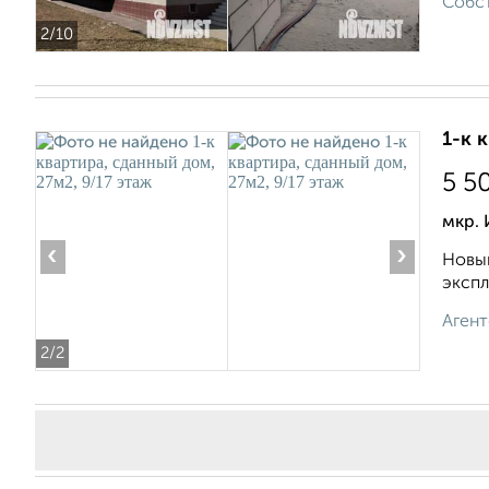
Собст
2
/10
1-к 
5 5
мкр.
‹
›
Новый
экспл
Агент
2
/2