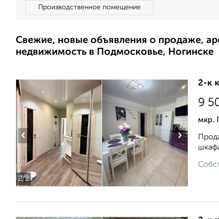
Производственное помещение
Свежие, новые объявления о продаже, а
недвижимость в Подмосковье, Ногинске
2-к 
9 5
мкр. 
‹
›
Прода
шкафа
Собст
2
/2