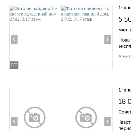
1-к 
5 5
мкр.
‹
›
Новый
экспл
Агент
2
/2
1-к 
18 
Совет
‹
›
Кварт
перио