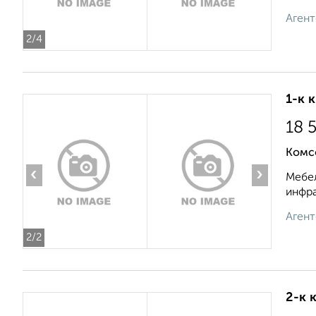
Агент
2
/4
1-к 
18 
Комс
‹
›
Мебел
инфра
Агент
2
/2
2-к 