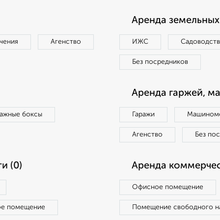
Аренда земельных 
чения
Агенство
ИЖС
Садоводст
Без посредников
Аренда гаржей, м
ражные боксы
Гаражи
Машиноме
Агенство
Без по
и (0)
Аренда коммерчес
Офисное помещение
ое помещение
Помещение свободного н