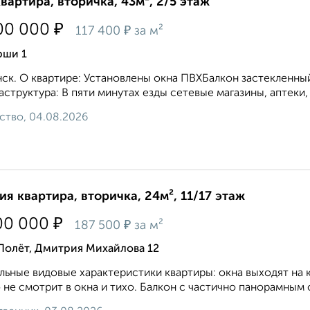
квартира, вторичка, 43м², 2/5 этаж
₽
00 000
₽
117 400
за м²
рши 1
ск. О квартире: Установлены окна ПВХБалкон застеклен
структура: В пяти минутах езды сетевые магазины, аптеки, 
ство, 04.08.2026
ия квартира, вторичка, 24м², 11/17 этаж
₽
00 000
₽
187 500
за м²
Полёт, Дмитрия Михайлова 12
льные видовые характеристики квартиры: окна выходят на 
 не смотрит в окна и тихо. Балкон с частично панорамным 