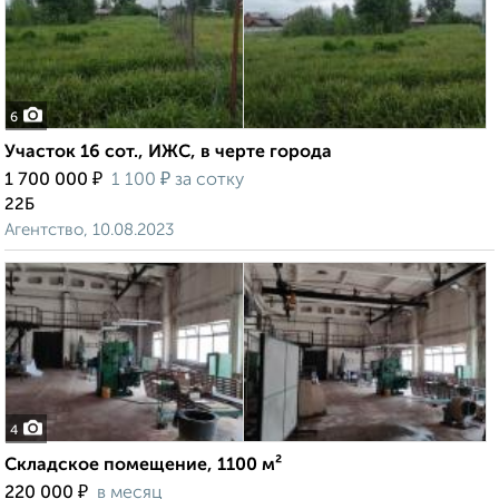
6
Участок 16 сот., ИЖС, в черте города
₽
₽
1 700 000
1 100
за сотку
22Б
Агентство, 10.08.2023
4
Складское помещение, 1100 м²
₽
220 000
в месяц