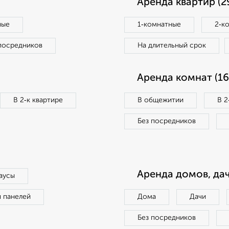
Аренда квартир (2
ные
1‑комнатные
2‑к
посредников
На длительный срок
Аренда комнат (16
В 2‑к квартире
В общежитии
В 2
Без посредников
Аренда домов, дач
аусы
п панелей
Дома
Дачи
Без посредников