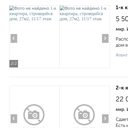
1-к 
5 5
мкр.
‹
›
Распо
дом в
Агент
2
/2
2-к 
22 
мкр.
‹
›
Сдает
Есть 