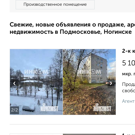
Производственное помещение
Свежие, новые объявления о продаже, а
недвижимость в Подмосковье, Ногинске
2-к 
5 1
мкр. 
‹
›
Прода
свобо
Агент
2
/2