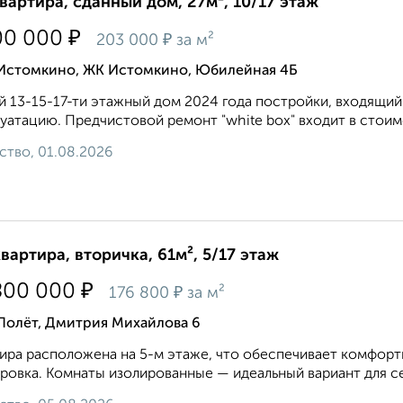
квартира, сданный дом, 27м², 10/17 этаж
₽
00 000
₽
203 000
за м²
 Истомкино, ЖК Истомкино, Юбилейная 4Б
 13-15-17-ти этажный дом 2024 года постройки, входящий 
уатацию. Предчистовой ремонт "white box" входит в стоимо
ство, 01.08.2026
квартира, вторичка, 61м², 5/17 этаж
₽
800 000
₽
176 800
за м²
Полёт, Дмитрия Михайлова 6
ира расположена на 5-м этаже, что обеспечивает комфорт
ровка. Комнаты изолированные — идеальный вариант для семь