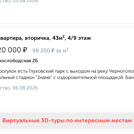
ство, 05.08.2026
квартира, вторичка, 43м², 4/9 этаж
₽
20 000
₽
98 200
за м²
нослободская 2Б
рогулок есть Глуховский парк с выходом на реку Черноголо
льный стадион "Знамя" с оздоровительной площадкой. Банн
ство, 06.08.2026
Виртуальные 3D-туры по интересным местам