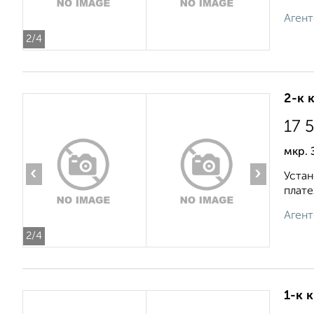
Агент
2
/4
2-к 
17 
мкр. 
‹
›
Устан
плате
Агент
2
/4
1-к 