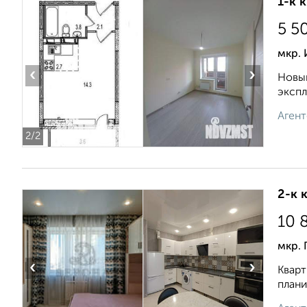
1-к 
5 5
мкр.
‹
›
Новый
экспл
Агент
2
/2
2-к 
10 
мкр. 
‹
›
Кварт
плани