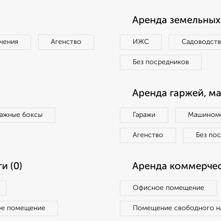
Аренда земельных 
чения
Агенство
ИЖС
Садоводст
Без посредников
Аренда гаржей, м
ражные боксы
Гаражи
Машиноме
Агенство
Без по
и (0)
Аренда коммерчес
Офисное помещение
ое помещение
Помещение свободного н