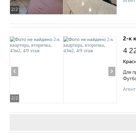
Агент
2
/2
2-к 
4 2
Крас
‹
›
Для п
Футбо
Агент
2
/2