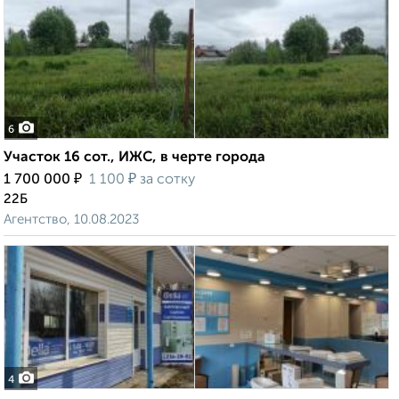
6
Участок 16 сот., ИЖС, в черте города
₽
₽
1 700 000
1 100
за сотку
22Б
Агентство, 10.08.2023
4