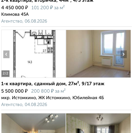
2-к квартира, вторичка, 44м², 4/5 этаж
₽
₽
4 450 000
101 200
за м²
Климова 45А
Агентство, 06.08.2026
‹
›
2
/2
1-к квартира, сданный дом, 27м², 9/17 этаж
₽
₽
5 500 000
200 800
за м²
мкр. Истомкино, ЖК Истомкино, Юбилейная 4Б
Агентство, 04.08.2026