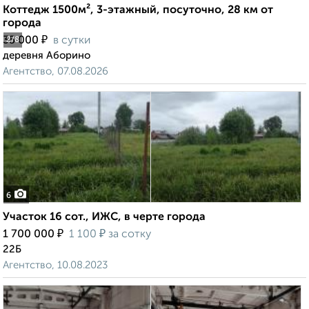
Коттедж 1500м², 3-этажный, посуточно, 28 км от
города
₽
35 000
в сутки
2
/8
деревня Аборино
Агентство, 07.08.2026
6
Участок 16 сот., ИЖС, в черте города
₽
₽
1 700 000
1 100
за сотку
22Б
Агентство, 10.08.2023