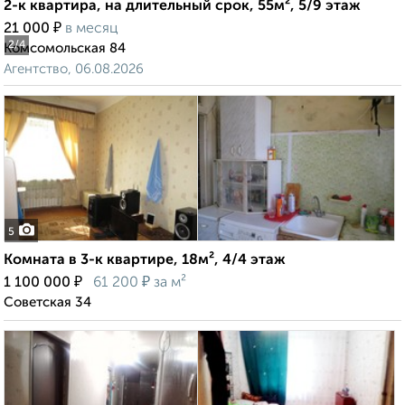
2-к квартира, на длительный срок, 55м², 5/9 этаж
₽
21 000
в месяц
2
/4
Комсомольская 84
Агентство, 06.08.2026
5
Комната в 3-к квартире, 18м², 4/4 этаж
₽
₽
1 100 000
61 200
за м²
Советская 34