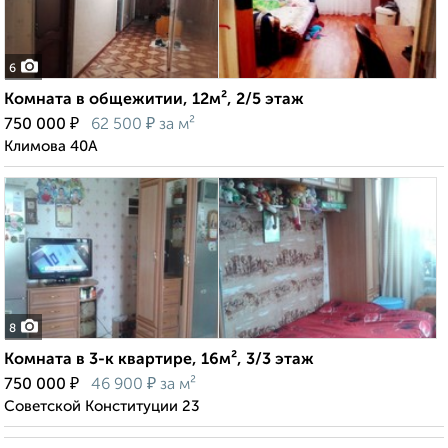
6
Комната в общежитии, 12м², 2/5 этаж
₽
₽
750 000
62 500
за м²
Климова 40А
8
Комната в 3-к квартире, 16м², 3/3 этаж
₽
₽
750 000
46 900
за м²
Советской Конституции 23