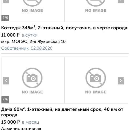
2
/9
Коттедж 345м², 2-этажный, посуточно, в черте города
₽
11 000
в сутки
мкр. МОГЭС, 2-я Жуковская 10
Собственник, 02.08.2026
‹
›
2
/6
Дача 60м², 1-этажный, на длительный срок, 40 км от
города
₽
15 000
в месяц
Административная