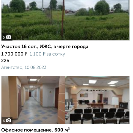
6
Участок 16 сот., ИЖС, в черте города
₽
₽
1 700 000
1 100
за сотку
22Б
Агентство, 10.08.2023
6
Офисное помещение, 600 м²