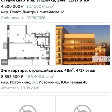
Студия квартира, вторичка, 24м², 11/17 этаж
₽
₽
4 500 000
187 500
за м²
мкр. Полёт, Дмитрия Михайлова 12
Собственник, 03.08.2026
‹
›
2
/2
2-к квартира, строящийся дом, 48м², 4/17 этаж
₽
₽
8 853 500
186 400
за м²
мкр. Истомкино, ЖК Истомкино, Юбилейная 4Б
Агентство, 10.08.2026