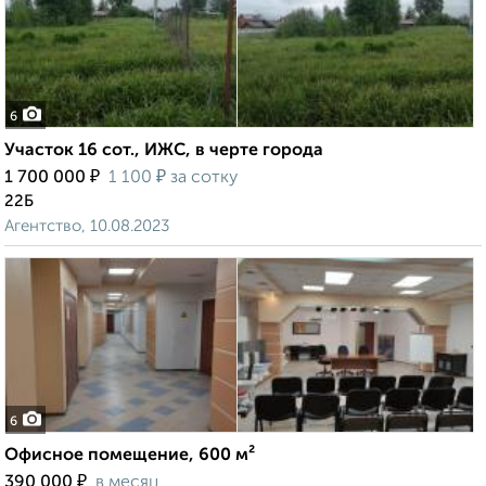
6
Участок 16 сот., ИЖС, в черте города
₽
₽
1 700 000
1 100
за сотку
22Б
Агентство, 10.08.2023
6
Офисное помещение, 600 м²
₽
390 000
в месяц