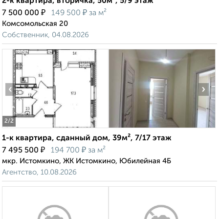
2-к квартира, вторичка, 50м², 5/9 этаж
₽
₽
7 500 000
149 500
за м²
Комсомольская 20
Собственник, 04.08.2026
‹
›
2
/2
1-к квартира, сданный дом, 39м², 7/17 этаж
₽
₽
7 495 500
194 700
за м²
мкр. Истомкино, ЖК Истомкино, Юбилейная 4Б
Агентство, 10.08.2026