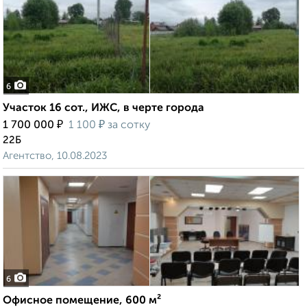
6
Участок 16 сот., ИЖС, в черте города
₽
₽
1 700 000
1 100
за сотку
22Б
Агентство, 10.08.2023
6
Офисное помещение, 600 м²