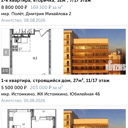
2-к квартира, вторичка, 52м², 7/17 этаж
₽
₽
8 800 000
169 300
за м²
мкр. Полёт, Дмитрия Михайлова 2
Агентство, 08.08.2026
‹
›
2
/2
1-к квартира, строящийся дом, 27м², 11/17 этаж
₽
₽
5 500 000
203 000
за м²
мкр. Истомкино, ЖК Истомкино, Юбилейная 4Б
Агентство, 05.08.2026