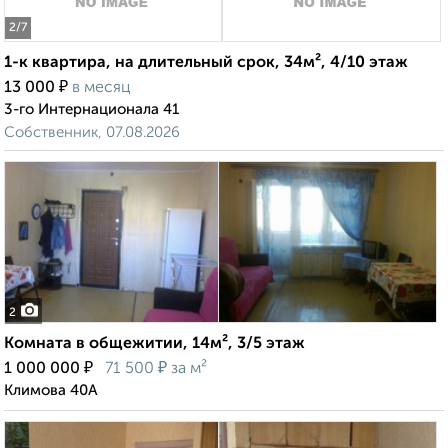
2
/7
1-к квартира, на длительный срок, 34м², 4/10 этаж
₽
13 000
в месяц
3-го Интернационала 41
Собственник, 07.08.2026
2
Комната в общежитии, 14м², 3/5 этаж
₽
₽
1 000 000
71 500
за м²
Климова 40А