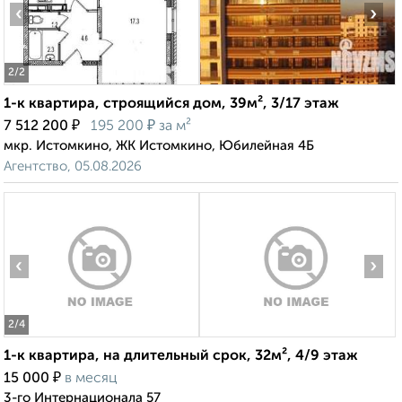
‹
›
2
/2
1-к квартира, строящийся дом, 39м², 3/17 этаж
₽
₽
7 512 200
195 200
за м²
мкр. Истомкино, ЖК Истомкино, Юбилейная 4Б
Агентство, 05.08.2026
‹
›
2
/4
1-к квартира, на длительный срок, 32м², 4/9 этаж
₽
15 000
в месяц
3-го Интернационала 57