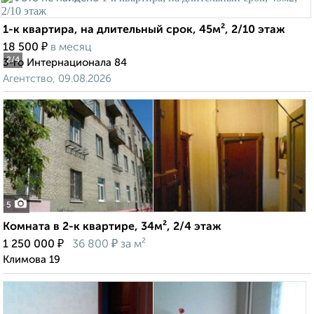
1-к квартира, на длительный срок, 45м², 2/10 этаж
₽
18 500
в месяц
2
/4
3-го Интернационала 84
Агентство, 09.08.2026
5
Комната в 2-к квартире, 34м², 2/4 этаж
₽
₽
1 250 000
36 800
за м²
Климова 19