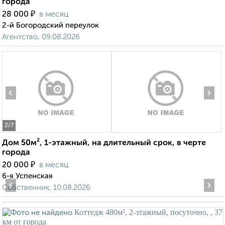
города
₽
28 000
в месяц
2-й Богородский переулок
Агентство, 09.08.2026
‹
›
2
/7
Дом 50м², 1-этажный, на длительный срок, в черте
города
₽
20 000
в месяц
6-я Успенская
‹
›
Собственник, 10.08.2026