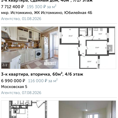
1-к квартира, сданный дом, 40м², 7/17 этаж
₽
₽
7 712 400
195 300
за м²
мкр. Истомкино, ЖК Истомкино, Юбилейная 4Б
Агентство, 01.08.2026
‹
›
2
/2
3-к квартира, вторичка, 60м², 4/6 этаж
₽
₽
6 990 000
116 000
за м²
Московская 5
Агентство, 07.08.2026