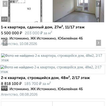
‹
›
2
/2
1-к квартира, сданный дом, 27м², 11/17 этаж
₽
₽
5 500 000
203 000
за м²
мкр. Истомкино, ЖК Истомкино, Юбилейная 4Б
‹
›
Агентство, 10.08.2026
2-к квартира, строящийся дом, 48м², 2/17 этаж
₽
₽
8 818 100
185 700
за м²
2
/2
мкр. Истомкино, ЖК Истомкино, Юбилейная 4Б
Агентство, 08.08.2026