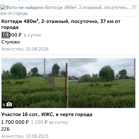
Коттедж 480м², 2-этажный, посуточно, 37 км от
города
₽
16 000
в сутки
2
/8
Стулово
Агентство, 10.08.2026
6
Участок 16 сот., ИЖС, в черте города
₽
₽
1 700 000
1 100
за сотку
22Б
Агентство, 10.08.2023