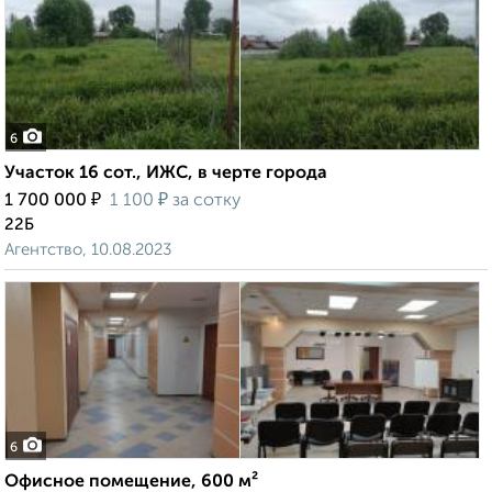
6
Участок 16 сот., ИЖС, в черте города
₽
₽
1 700 000
1 100
за сотку
22Б
Агентство, 10.08.2023
6
Офисное помещение, 600 м²