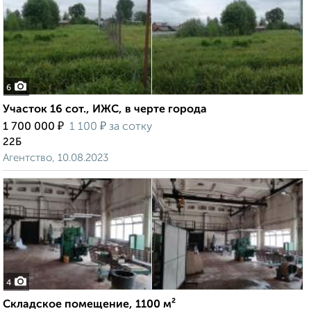
6
Участок 16 сот., ИЖС, в черте города
₽
₽
1 700 000
1 100
за сотку
22Б
Агентство, 10.08.2023
4
Складское помещение, 1100 м²