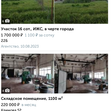
6
Участок 16 сот., ИЖС, в черте города
₽
₽
1 700 000
1 100
за сотку
22Б
Агентство, 10.08.2023
4
Складское помещение, 1100 м²
₽
220 000
в месяц
Климова 52