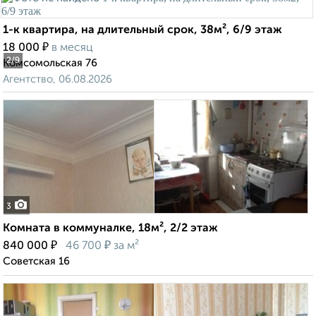
1-к квартира, на длительный срок, 38м², 6/9 этаж
₽
18 000
в месяц
2
/9
Комсомольская 76
Агентство, 06.08.2026
3
Комната в коммуналке, 18м², 2/2 этаж
₽
₽
840 000
46 700
за м²
Советская 16