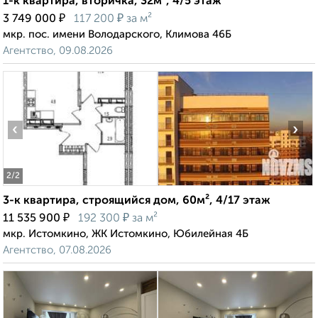
1-к квартира, вторичка, 32м², 4/5 этаж
₽
₽
3 749 000
117 200
за м²
мкр. пос. имени Володарского, Климова 46Б
Агентство, 09.08.2026
‹
›
2
/2
3-к квартира, строящийся дом, 60м², 4/17 этаж
₽
₽
11 535 900
192 300
за м²
мкр. Истомкино, ЖК Истомкино, Юбилейная 4Б
Агентство, 07.08.2026