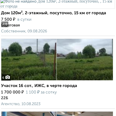
Дом 120м², 2-этажный, посуточно, 15 км от города
₽
7 500
в сутки
2
/8
Береговая
Собственник, 09.08.2026
6
Участок 16 сот., ИЖС, в черте города
₽
₽
1 700 000
1 100
за сотку
22Б
Агентство, 10.08.2023