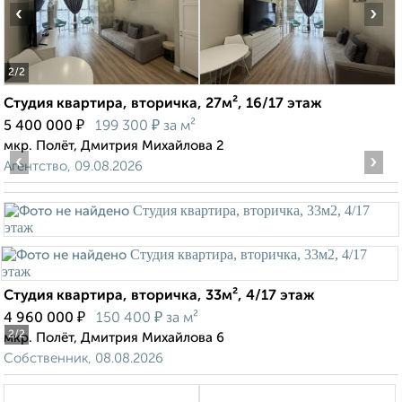
‹
›
2
/2
Студия квартира, вторичка, 27м², 16/17 этаж
₽
₽
5 400 000
199 300
за м²
мкр. Полёт, Дмитрия Михайлова 2
‹
›
Агентство, 09.08.2026
Студия квартира, вторичка, 33м², 4/17 этаж
₽
₽
4 960 000
150 400
за м²
2
/2
мкр. Полёт, Дмитрия Михайлова 6
Собственник, 08.08.2026