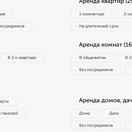
Аренда квартир (2
ные
1‑комнатные
2‑к
посредников
На длительный срок
Аренда комнат (16
В 2‑к квартире
В общежитии
В 2
Без посредников
Аренда домов, дач
аусы
п панелей
Дома
Дачи
Без посредников