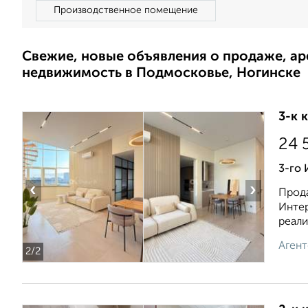
Производственное помещение
Свежие, новые объявления о продаже, а
недвижимость в Подмосковье, Ногинске
3-к 
24 
3-го
‹
›
Прода
Интер
реали
Агент
2
/2