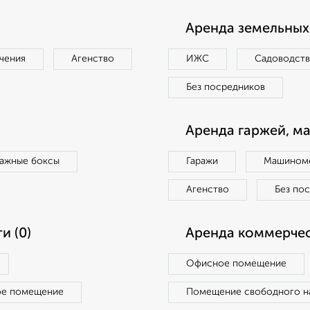
Аренда земельных 
чения
Агенство
ИЖС
Садоводст
Без посредников
Аренда гаржей, м
ражные боксы
Гаражи
Машиноме
Агенство
Без по
и (0)
Аренда коммерчес
Офисное помещение
ое помещение
Помещение свободного н