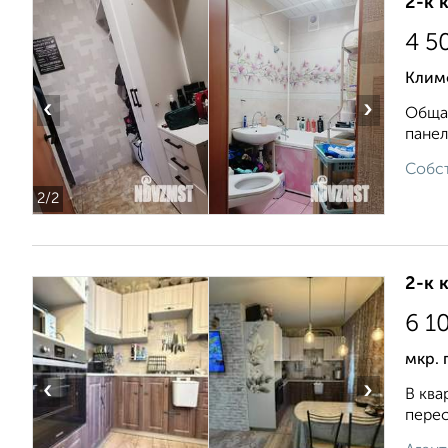
2-к 
4 5
Клим
‹
›
Общая
панел
Собст
2
/2
2-к 
6 1
мкр. 
‹
›
В ква
перес