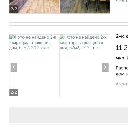
Агент
2
/2
2-к 
11 
мкр.
‹
›
Распо
дом в
Агент
2
/2