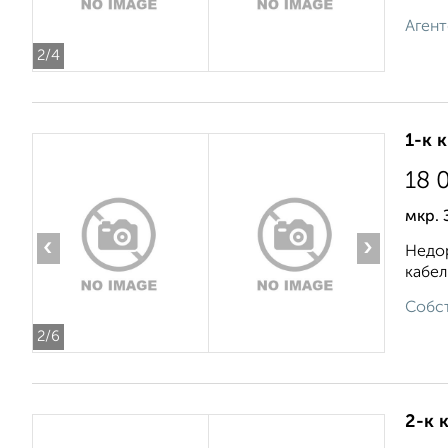
Агент
2
/4
1-к 
18 
мкр. 
‹
›
Недор
кабел
Собст
2
/6
2-к 