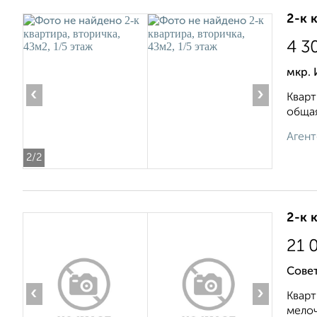
2-к 
4 3
мкр.
‹
›
Кварт
общая
Агент
2
/2
2-к 
21 
Совет
‹
›
Кварт
мелоч