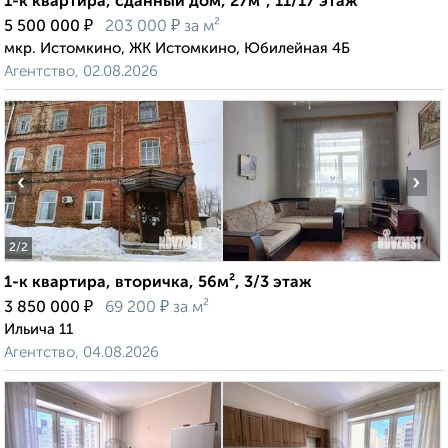
1-к квартира, сданный дом, 27м², 11/17 этаж
₽
₽
5 500 000
203 000
за м²
мкр. Истомкино, ЖК Истомкино, Юбилейная 4Б
Агентство, 02.08.2026
‹
›
2
/2
1-к квартира, вторичка, 56м², 3/3 этаж
₽
₽
3 850 000
69 200
за м²
Ильича 11
Агентство, 04.08.2026