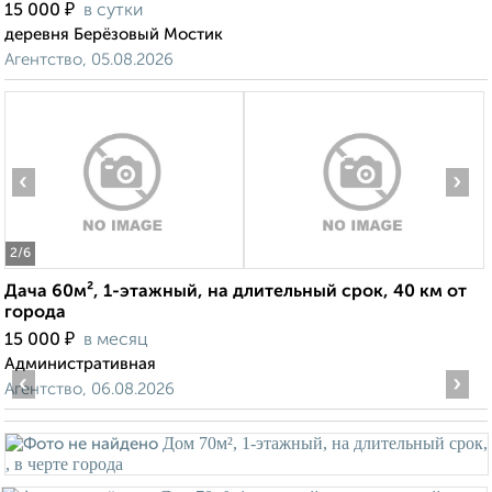
₽
15 000
в сутки
деревня Берёзовый Мостик
Агентство, 05.08.2026
‹
›
2
/6
Дача 60м², 1-этажный, на длительный срок, 40 км от
города
₽
15 000
в месяц
Административная
‹
›
Агентство, 06.08.2026