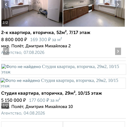
‹
›
2
/2
2-к квартира, вторичка, 52м², 7/17 этаж
₽
₽
8 800 000
169 300
за м²
мкр. Полёт, Дмитрия Михайлова 2
‹
›
Агентство, 07.08.2026
Студия квартира, вторичка, 29м², 10/15 этаж
₽
₽
5 150 000
177 600
за м²
2
/2
мкр. Полёт, Дмитрия Михайлова 10
Агентство, 04.08.2026