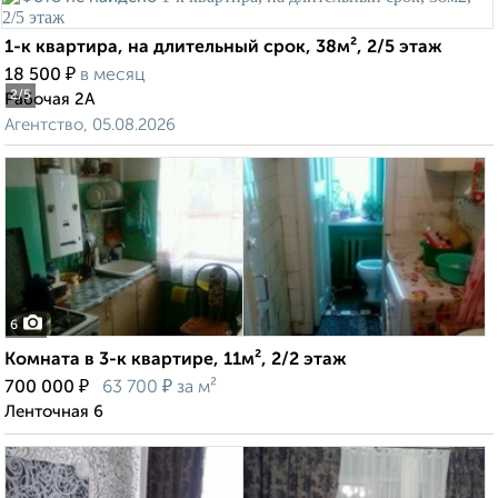
1-к квартира, на длительный срок, 38м², 2/5 этаж
₽
18 500
в месяц
2
/5
Рабочая 2А
Агентство, 05.08.2026
6
Комната в 3-к квартире, 11м², 2/2 этаж
₽
₽
700 000
63 700
за м²
Ленточная 6