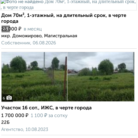
Дом 70м², 1-этажный, на длительный срок, в черте
города
₽
23 000
в месяц
2
/8
мкр. Доможирово, Магистральная
Собственник, 06.08.2026
6
Участок 16 сот., ИЖС, в черте города
₽
₽
1 700 000
1 100
за сотку
22Б
Агентство, 10.08.2023