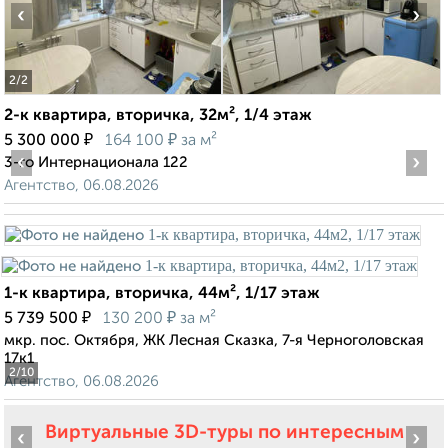
‹
›
2
/2
2-к квартира, вторичка, 32м², 1/4 этаж
₽
₽
5 300 000
164 100
за м²
‹
›
3-го Интернационала 122
Агентство, 06.08.2026
1-к квартира, вторичка, 44м², 1/17 этаж
₽
₽
5 739 500
130 200
за м²
мкр. пос. Октября, ЖК Лесная Сказка, 7-я Черноголовская
17к1
2
/10
Агентство, 06.08.2026
Виртуальные 3D-туры по интересным
‹
›