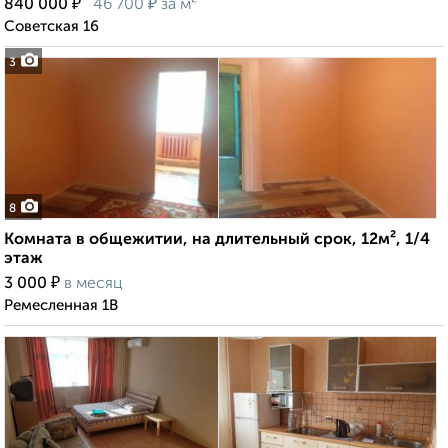
₽
₽
840 000
46 700
за м²
Советская 16
3
8
Комната в общежитии, на длительный срок, 12м², 1/4
этаж
₽
3 000
в месяц
Ремесленная 1В