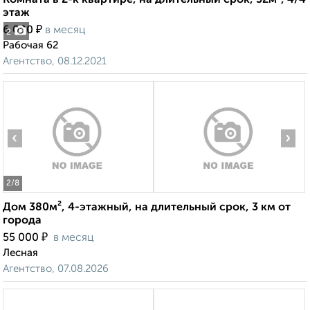
Комната в 2-к квартире, на длительный срок, 52м², 4/4
этаж
₽
6 000
в месяц
2
Рабочая 62
Агентство, 08.12.2021
‹
›
2
/8
Дом 380м², 4-этажный, на длительный срок, 3 км от
города
₽
55 000
в месяц
Лесная
Агентство, 07.08.2026