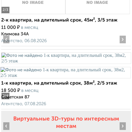
2
/3
2-к квартира, на длительный срок, 45м², 3/5 этаж
₽
11 000
в месяц
Климова 34А
‹
›
Агентство, 06.08.2026
1-к квартира, на длительный срок, 38м², 2/5 этаж
₽
18 500
в месяц
2
/4
Советская 87
Агентство, 07.08.2026
Виртуальные 3D-туры по интересным
‹
›
местам