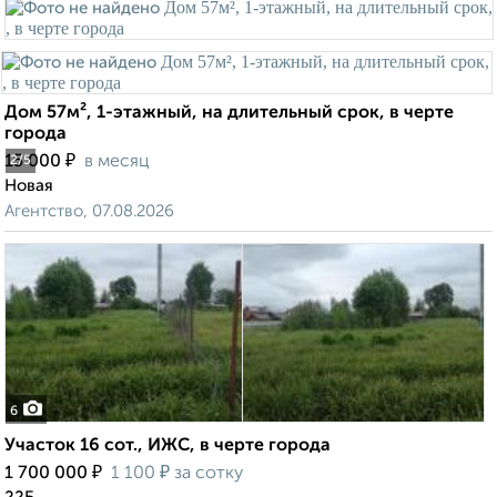
Дом 57м², 1-этажный, на длительный срок, в черте
города
₽
15 000
в месяц
2
/5
Новая
Агентство, 07.08.2026
6
Участок 16 сот., ИЖС, в черте города
₽
₽
1 700 000
1 100
за сотку