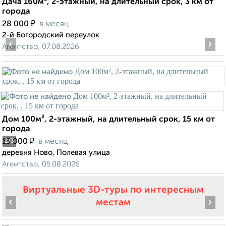
Дача 160м², 2-этажный, на длительный срок, 3 км от
города
₽
28 000
в месяц
2-й Богородский переулок
‹
›
Агентство, 07.08.2026
Дом 100м², 2-этажный, на длительный срок, 15 км от
города
₽
15 000
в месяц
2
/3
деревня Ново, Полевая улица
Агентство, 05.08.2026
Виртуальные 3D-туры по интересным
‹
›
местам