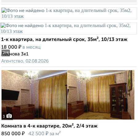
1-к квартира, на длительный срок, 35м², 10/13 этаж
₽
18 000
в месяц
2
/4
Леснова 3к1
Агентство, 02.08.2026
3
Комната в 4-к квартире, 20м², 2/4 этаж
₽
₽
850 000
42 500
за м²