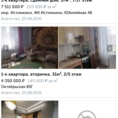
1-к квартира, сданный дом, 37м², 7/17 этаж
₽
₽
7 511 600
203 600
за м²
мкр. Истомкино, ЖК Истомкино, Юбилейная 4Б
Агентство, 05.08.2026
‹
›
2
/2
1-к квартира, вторичка, 31м², 2/5 этаж
₽
₽
4 350 000
140 400
за м²
Октябрьская 85Г
Агентство, 05.08.2026