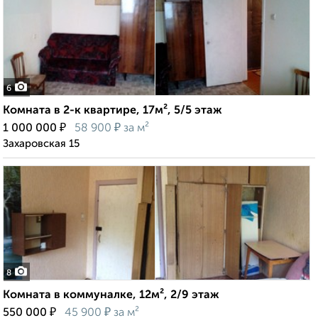
6
Комната в 2-к квартире, 17м², 5/5 этаж
₽
₽
1 000 000
58 900
за м²
Захаровская 15
8
Комната в коммуналке, 12м², 2/9 этаж
₽
₽
550 000
45 900
за м²