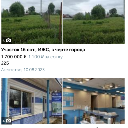
6
Участок 16 сот., ИЖС, в черте города
₽
₽
1 700 000
1 100
за сотку
22Б
Агентство, 10.08.2023
4