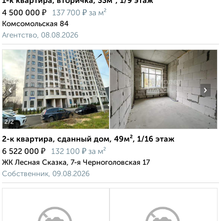
1-к квартира, вторичка, 33м², 1/9 этаж
₽
₽
4 500 000
137 700
за м²
Комсомольская 84
Агентство, 08.08.2026
‹
›
2
/2
2-к квартира, сданный дом, 49м², 1/16 этаж
₽
₽
6 522 000
132 100
за м²
ЖК Лесная Сказка, 7-я Черноголовская 17
Собственник, 09.08.2026