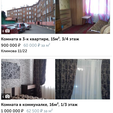
8
Комната в 3-к квартире, 15м², 3/4 этаж
₽
₽
900 000
60 000
за м²
Климова 11/22
6
Комната в коммуналке, 16м², 1/3 этаж
₽
₽
1 000 000
62 500
за м²