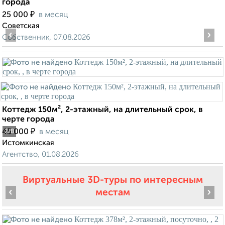
города
₽
25 000
в месяц
Советская
‹
›
Собственник, 07.08.2026
Коттедж 150м², 2-этажный, на длительный срок, в
черте города
₽
45 000
в месяц
2
/8
Истомкинская
Агентство, 01.08.2026
Виртуальные 3D-туры по интересным
‹
›
местам