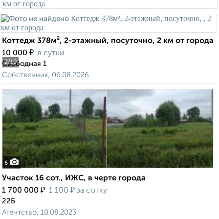
Коттедж 378м², 2-этажный, посуточно, 2 км от города
₽
10 000
в сутки
2
/10
Свободная 1
Собственник, 06.08.2026
6
Участок 16 сот., ИЖС, в черте города
₽
₽
1 700 000
1 100
за сотку
22Б
Агентство, 10.08.2023