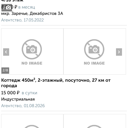
4/10 этаж
₽
8 500
в месяц
2
мкр. Заречье, Декабристов 3А
Агентство, 17.05.2022
‹
›
2
/8
Коттедж 450м², 2-этажный, посуточно, 27 км от
города
₽
15 000
в сутки
Индустриальная
Агентство, 01.08.2026