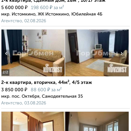
1-к квартира, сданный дом, 28м², 10/17 этаж
₽
₽
5 600 000
198 600
за м²
мкр. Истомкино, ЖК Истомкино, Юбилейная 4Б
Агентство, 02.08.2026
‹
›
2
/2
2-к квартира, вторичка, 44м², 4/5 этаж
₽
₽
3 850 000
88 600
за м²
мкр. пос. Октября, Самодеятельная 35
Агентство, 03.08.2026