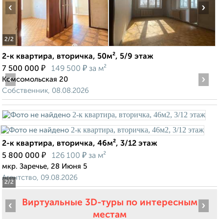
‹
›
2
/2
2-к квартира, вторичка, 50м², 5/9 этаж
₽
₽
7 500 000
149 500
за м²
‹
›
Комсомольская 20
Собственник, 08.08.2026
2-к квартира, вторичка, 46м², 3/12 этаж
₽
₽
5 800 000
126 100
за м²
мкр. Заречье, 28 Июня 5
Агентство, 09.08.2026
2
/2
Виртуальные 3D-туры по интересным
‹
›
местам