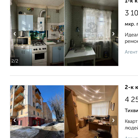
1-к 
3 1
мкр. 
‹
›
Идеал
ремон
Агент
2
/2
2-к 
4 2
Тихви
‹
›
Кварт
людей