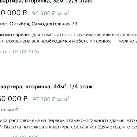
квартира, вторичка, 32м², 2/3 этаж
₽
00 000
₽
96 900
за м²
пос. Октября, Самодеятельная 33
ьный вариант для комфортного проживания или выгодных 
т, сохранена вся необходимая мебель и техника — можно зае
ство, 04.08.2026
квартира, вторичка, 44м², 1/4 этаж
₽
50 000
₽
97 800
за м²
нская 4
ира расположена на первом этаже 5-этажного здания, что
. Высота потолков в квартире составляет 2,6 метра, что со