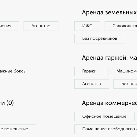
Аренда земельных 
чения
Агенство
ИЖС
Садоводст
Без посредников
Аренда гаржей, м
ражные боксы
Гаражи
Машиноме
Агенство
Без по
и (0)
Аренда коммерчес
Офисное помещение
ое помещение
Помещение свободного н