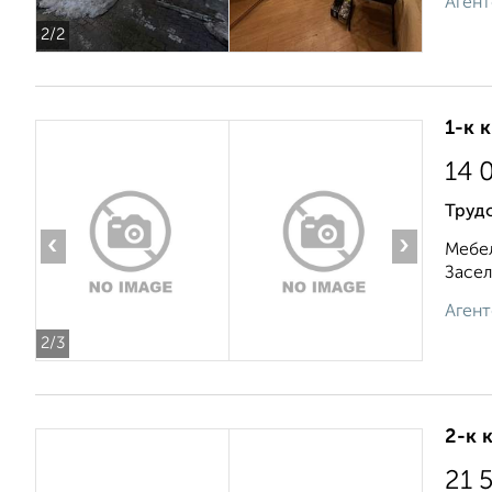
Агент
2
/2
1-к 
14 
Трудо
‹
›
Мебел
Засел
Агент
2
/3
2-к 
21 