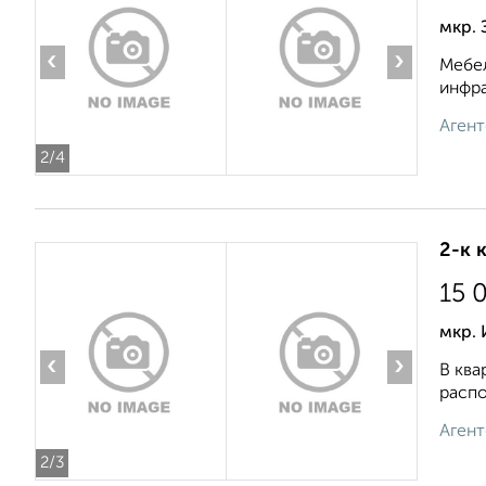
мкр. 
‹
›
Мебел
инфра
Агент
2
/4
2-к 
15 
мкр.
‹
›
В ква
распо
Агент
2
/3