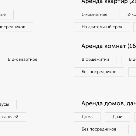
Аренда квартир (2
ные
1‑комнатные
2‑к
посредников
На длительный срок
Аренда комнат (16
В 2‑к квартире
В общежитии
В 2
Без посредников
Аренда домов, дач
аусы
п панелей
Дома
Дачи
Без посредников