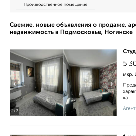
Производственное помещение
Свежие, новые объявления о продаже, а
недвижимость в Подмосковье, Ногинске
Студ
5 3
мкр.
‹
›
Прода
харак
ка...
Агент
2
/2