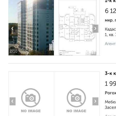
1-к 
6 1
мкр. 
‹
›
Кадас
1, кв
Агент
2
/10
3-к 
1 9
Рого
‹
›
Мебел
Засел