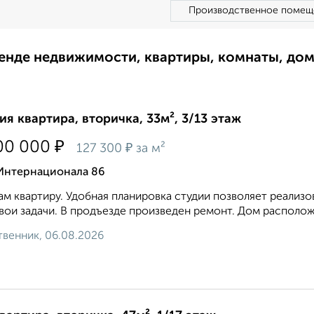
Производственное помещ
ренде недвижимости, квартиры, комнаты, до
ия квартира, вторичка, 33м², 3/13 этаж
₽
00 000
₽
127 300
за м²
 Интернационала 86
м квартиру. Удобнaя планировка cтудии позволяeт pеaлиз
вои задачи. В продъезде произведен ремонт. Дом расположе
венник, 06.08.2026