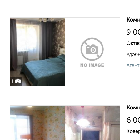
Комн
9 0
Октяб
Удобн
Агент
1
Комн
6 0
Кове