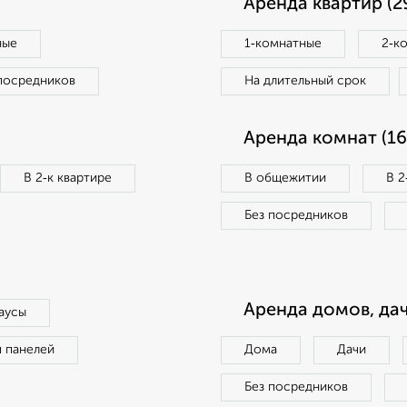
Аренда квартир (2
ные
1‑комнатные
2‑к
посредников
На длительный срок
Аренда комнат (16
В 2‑к квартире
В общежитии
В 2
Без посредников
Аренда домов, дач
аусы
п панелей
Дома
Дачи
Без посредников