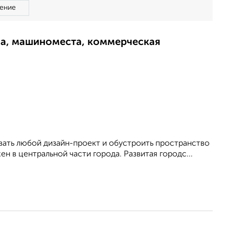
ение
ма, машиноместа, коммерческая
oвать любой дизайн-пpоeкт и обустроить пpocтpанcтвo
н в центральной части города. Развитая городс...