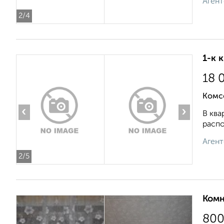
Агент
2
/4
1-к 
18 
Комс
‹
›
В ква
распо
Агент
2
/5
Комн
80