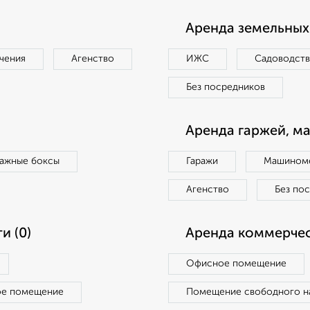
Аренда земельных 
чения
Агенство
ИЖС
Садоводст
Без посредников
Аренда гаржей, м
ражные боксы
Гаражи
Машиноме
Агенство
Без по
и (0)
Аренда коммерчес
Офисное помещение
ое помещение
Помещение свободного н