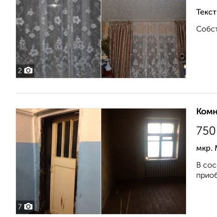
Текст
Собст
2
Комн
750
мкр. 
В сос
приоб
7