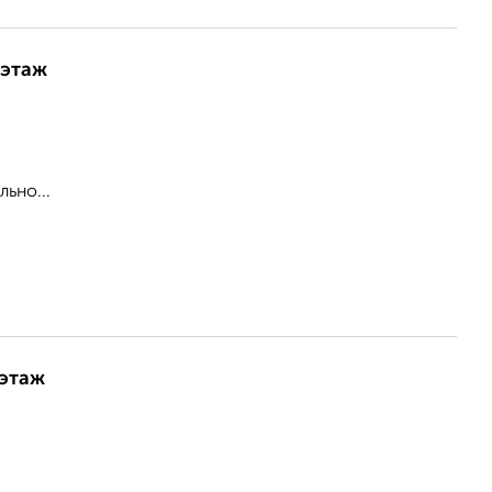
 этаж
ьно...
 этаж