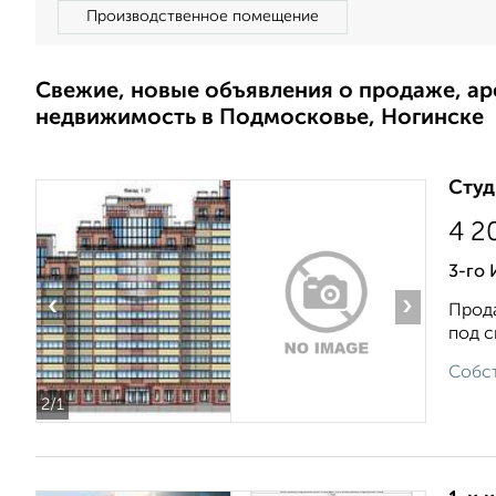
Производственное помещение
Свежие, новые объявления о продаже, а
недвижимость в Подмосковье, Ногинске
Студ
4 2
3-го
‹
›
Прода
под с
Собст
2
/1