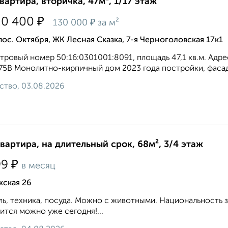
квартира, вторичка, 47м², 1/17 этаж
₽
20 400
₽
130 000
за м²
пос. Октября, ЖК Лесная Сказка, 7-я Черноголовская 17к1
тровый номер 50:16:0301001:8091, площадь 47,1 кв.м. Адрес:
. 75В Монолитно-кирпичный дом 2023 года постройки, фасад 
ство, 03.08.2026
квартира, на длительный срок, 68м², 3/4 этаж
₽
99
в месяц
жская 26
ь, техника, посуда. Можно с животными. Национальность 
ится можно уже сегодня!...