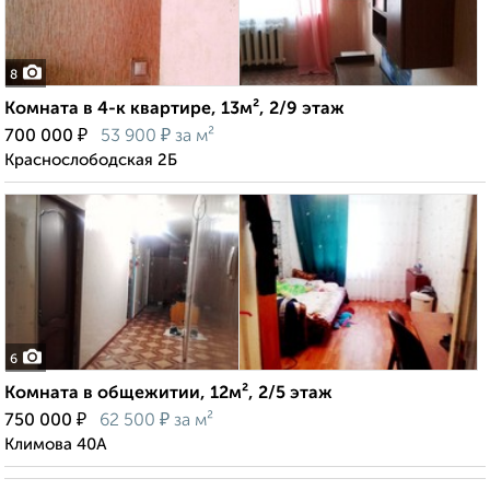
8
Комната в 4-к квартире, 13м², 2/9 этаж
₽
₽
700 000
53 900
за м²
Краснослободская 2Б
6
Комната в общежитии, 12м², 2/5 этаж
₽
₽
750 000
62 500
за м²
Климова 40А