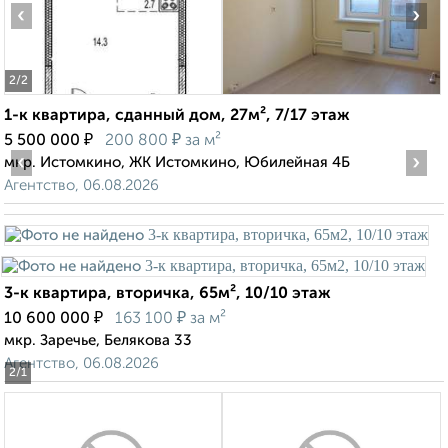
‹
›
2
/2
1-к квартира, сданный дом, 27м², 7/17 этаж
₽
₽
5 500 000
200 800
за м²
‹
›
мкр. Истомкино, ЖК Истомкино, Юбилейная 4Б
Агентство, 06.08.2026
3-к квартира, вторичка, 65м², 10/10 этаж
₽
₽
10 600 000
163 100
за м²
мкр. Заречье, Белякова 33
Агентство, 06.08.2026
2
/1