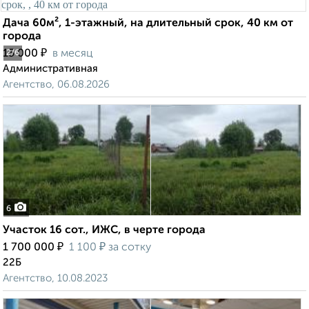
Дача 60м², 1-этажный, на длительный срок, 40 км от
города
₽
15 000
в месяц
2
/6
Административная
Агентство, 06.08.2026
6
Участок 16 сот., ИЖС, в черте города
₽
₽
1 700 000
1 100
за сотку
22Б
Агентство, 10.08.2023