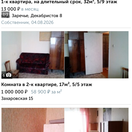
1-к квартира, на длительный срок, 32м², 5/9 этаж
₽
13 000
в месяц
2
/3
мкр. Заречье, Декабристов 8
Собственник, 04.08.2026
6
Комната в 2-к квартире, 17м², 5/5 этаж
₽
₽
1 000 000
58 900
за м²
Захаровская 15