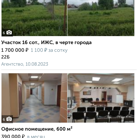
6
Участок 16 сот., ИЖС, в черте города
₽
₽
1 700 000
1 100
за сотку
22Б
Агентство, 10.08.2023
6
Офисное помещение, 600 м²
₽
390 000
в месяц