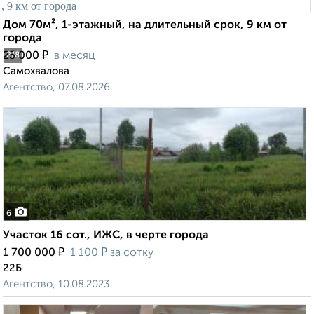
Дом 70м², 1-этажный, на длительный срок, 9 км от
города
₽
25 000
в месяц
2
/8
Самохвалова
Агентство, 07.08.2026
6
Участок 16 сот., ИЖС, в черте города
₽
₽
1 700 000
1 100
за сотку
22Б
Агентство, 10.08.2023