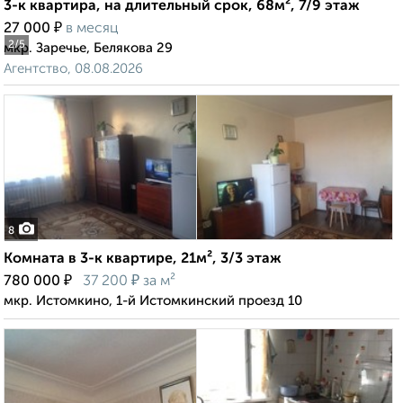
3-к квартира, на длительный срок, 68м², 7/9 этаж
₽
27 000
в месяц
2
/5
мкр. Заречье, Белякова 29
Агентство, 08.08.2026
8
Комната в 3-к квартире, 21м², 3/3 этаж
₽
₽
780 000
37 200
за м²
мкр. Истомкино, 1-й Истомкинский проезд 10