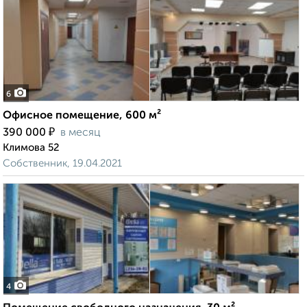
6
Офисное помещение, 600 м²
₽
390 000
в месяц
Климова 52
Собственник, 19.04.2021
4