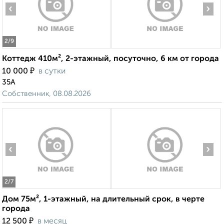
‹
›
2
/9
Коттедж 410м², 2-этажный, посуточно, 6 км от города
₽
10 000
в сутки
35А
Собственник, 08.08.2026
‹
›
2
/7
Дом 75м², 1-этажный, на длительный срок, в черте
города
₽
12 500
в месяц