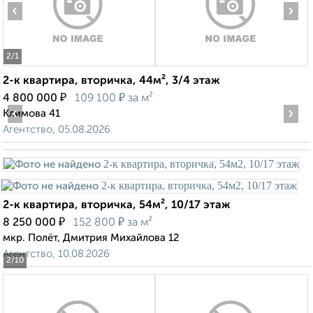
‹
›
2
/1
2-к квартира, вторичка, 44м², 3/4 этаж
₽
₽
4 800 000
109 100
за м²
‹
›
Климова 41
Агентство, 05.08.2026
2-к квартира, вторичка, 54м², 10/17 этаж
₽
₽
8 250 000
152 800
за м²
мкр. Полёт, Дмитрия Михайлова 12
Агентство, 10.08.2026
2
/10