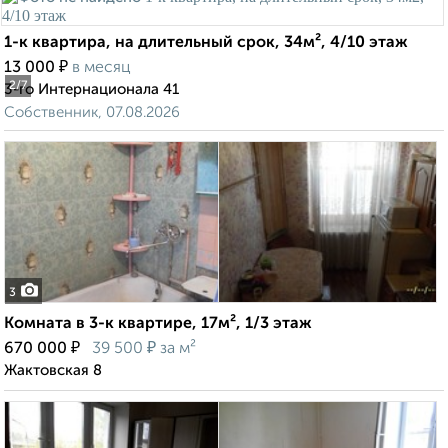
1-к квартира, на длительный срок, 34м², 4/10 этаж
₽
13 000
в месяц
2
/7
3-го Интернационала 41
Собственник, 07.08.2026
3
Комната в 3-к квартире, 17м², 1/3 этаж
₽
₽
670 000
39 500
за м²
Жактовская 8