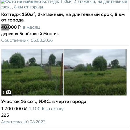
Коттедж 150м², 2-этажный, на длительный срок, 8 км
от города
₽
40 000
в месяц
2
/7
деревня Берёзовый Мостик
Собственник, 06.08.2026
6
Участок 16 сот., ИЖС, в черте города
₽
₽
1 700 000
1 100
за сотку
22Б
Агентство, 10.08.2023