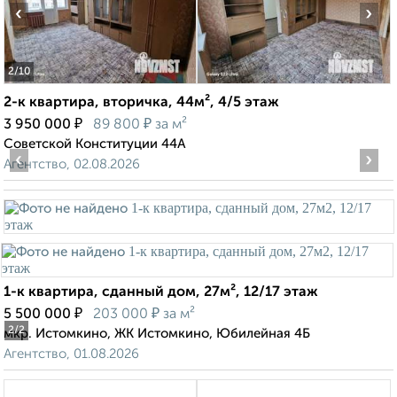
‹
›
2
/10
2-к квартира, вторичка, 44м², 4/5 этаж
₽
₽
3 950 000
89 800
за м²
Советской Конституции 44А
‹
›
Агентство, 02.08.2026
1-к квартира, сданный дом, 27м², 12/17 этаж
₽
₽
5 500 000
203 000
за м²
2
/2
мкр. Истомкино, ЖК Истомкино, Юбилейная 4Б
Агентство, 01.08.2026