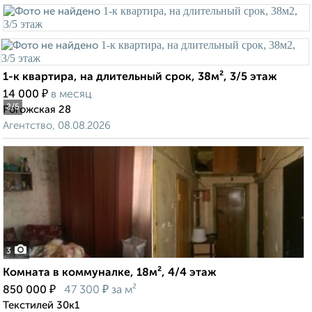
1-к квартира, на длительный срок, 38м², 3/5 этаж
₽
14 000
в месяц
2
/5
Рогожская 28
Агентство, 08.08.2026
3
Комната в коммуналке, 18м², 4/4 этаж
₽
₽
850 000
47 300
за м²
Текстилей 30к1