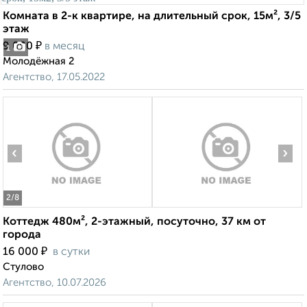
Комната в 2-к квартире, на длительный срок, 15м², 3/5
этаж
₽
9 000
в месяц
1
Молодёжная 2
Агентство, 17.05.2022
‹
›
2
/8
Коттедж 480м², 2-этажный, посуточно, 37 км от
города
₽
16 000
в сутки
Стулово
Агентство, 10.07.2026