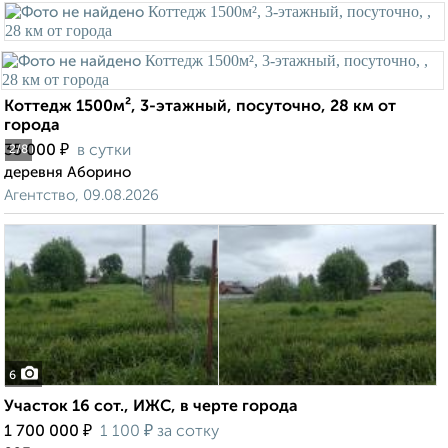
Коттедж 1500м², 3-этажный, посуточно, 28 км от
города
₽
35 000
в сутки
2
/8
деревня Аборино
Агентство, 09.08.2026
6
Участок 16 сот., ИЖС, в черте города
₽
₽
1 700 000
1 100
за сотку