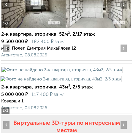
‹
›
2
/2
2-к квартира, вторичка, 52м², 2/17 этаж
₽
₽
9 500 000
182 400
за м²
‹
›
мкр. Полёт, Дмитрия Михайлова 12
Агентство, 08.08.2026
2-к квартира, вторичка, 43м², 2/5 этаж
₽
₽
5 000 000
117 400
за м²
Коверши 1
Агентство, 04.08.2026
2
/2
Виртуальные 3D-туры по интересным
‹
›
местам