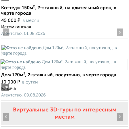
Коттедж 150м², 2-этажный, на длительный срок, в
черте города
₽
45 000
в месяц
Истомкинская
‹
›
Агентство, 01.08.2026
Дом 120м², 2-этажный, посуточно, в черте города
₽
10 000
в сутки
2
/8
Ильича
Агентство, 09.08.2026
Виртуальные 3D-туры по интересным
‹
›
местам