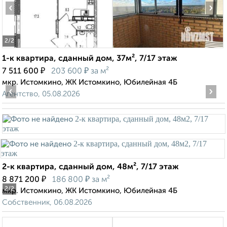
‹
›
2
/2
1-к квартира, сданный дом, 37м², 7/17 этаж
₽
₽
7 511 600
203 600
за м²
мкр. Истомкино, ЖК Истомкино, Юбилейная 4Б
‹
›
Агентство, 05.08.2026
2-к квартира, сданный дом, 48м², 7/17 этаж
₽
₽
8 871 200
186 800
за м²
2
/2
мкр. Истомкино, ЖК Истомкино, Юбилейная 4Б
Собственник, 06.08.2026