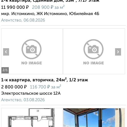
2-к квартира, сданный дом, 53м², 7/17 этаж
₽
₽
11 990 000
208 900
за м²
мкр. Истомкино, ЖК Истомкино, Юбилейная 4Б
Агентство, 06.08.2026
‹
›
2
/1
1-к квартира, вторичка, 24м², 1/2 этаж
₽
₽
2 800 000
116 700
за м²
Электростальское шоссе 12А
Агентство, 03.08.2026