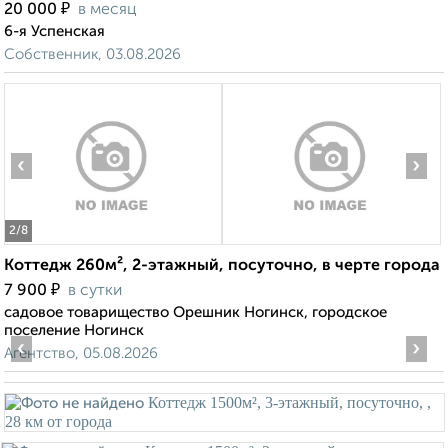
₽
20 000
в месяц
6-я Успенская
Собственник, 03.08.2026
‹
›
2
/8
Коттедж 260м², 2-этажный, посуточно, в черте города
₽
7 900
в сутки
садовое товарищество Орешник Ногинск, городское
поселение Ногинск
‹
›
Агентство, 05.08.2026