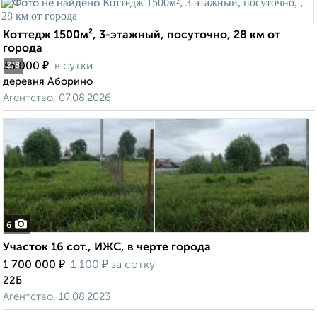
Коттедж 1500м², 3-этажный, посуточно, 28 км от
города
₽
35 000
в сутки
2
/8
деревня Аборино
Агентство, 07.08.2026
6
Участок 16 сот., ИЖС, в черте города
₽
₽
1 700 000
1 100
за сотку
22Б
Агентство, 10.08.2023