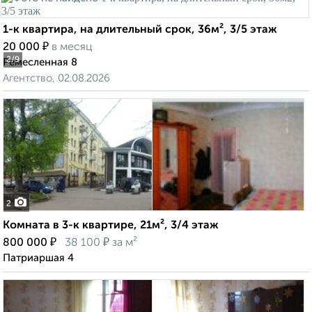
1-к квартира, на длительный срок, 36м², 3/5 этаж
₽
20 000
в месяц
2
/9
Ремесленная 8
Агентство, 02.08.2026
2
Комната в 3-к квартире, 21м², 3/4 этаж
₽
₽
800 000
38 100
за м²
Патриаршая 4