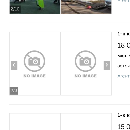
Агент
2
/10
1-к 
18 
мкр. 
‹
›
ается
Агент
2
/3
1-к 
15 