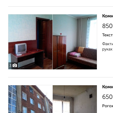
Комн
850
Текст
Факти
руках
3
Комн
650
Рого