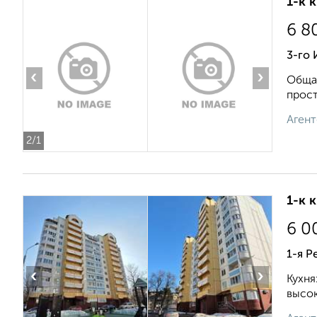
1-к 
6 8
3-го
‹
›
Общая
прост
Агент
2
/1
1-к 
6 0
1-я Р
‹
›
Кухня
высок