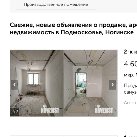
Производственное помещение
Свежие, новые объявления о продаже, а
недвижимость в Подмосковье, Ногинске
2-к 
4 6
мкр.
‹
›
Прода
сануз
Агент
2
/2