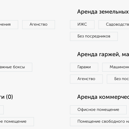
Аренда земельных 
чения
Агенство
ИЖС
Садоводст
Без посредников
Аренда гаржей, м
ражные боксы
Гаражи
Машиноме
Агенство
Без по
и (0)
Аренда коммерчес
Офисное помещение
ое помещение
Помещение свободного н