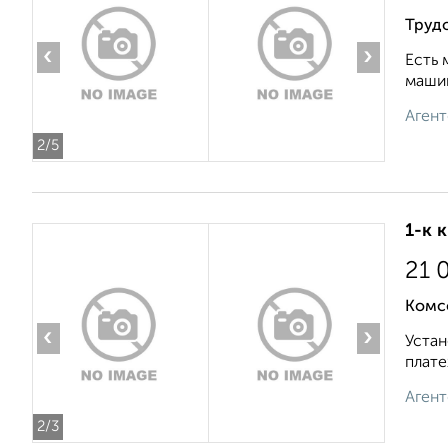
Трудо
‹
›
Есть 
машин
Агент
2
/5
1-к 
21 
Комс
‹
›
Устан
плате
Агент
2
/3