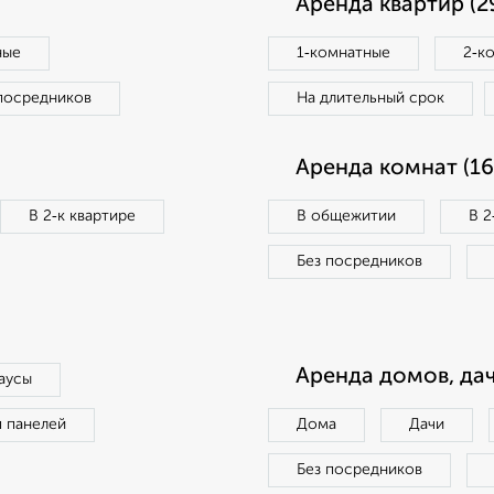
Аренда квартир (2
ные
1‑комнатные
2‑к
посредников
На длительный срок
Аренда комнат (16
В 2‑к квартире
В общежитии
В 2
Без посредников
Аренда домов, дач
аусы
п панелей
Дома
Дачи
Без посредников