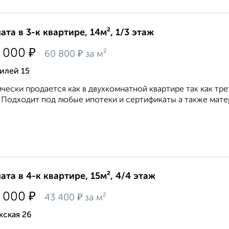
ата в 3-к квартире, 14м², 1/3 этаж
₽
 000
₽
60 800
за м²
илей 15
чески продается как в двухкомнатной квартире так как тре
 Подходит под любые ипотеки и сертификаты а также матер
ата в 4-к квартире, 15м², 4/4 этаж
₽
 000
₽
43 400
за м²
жская 26