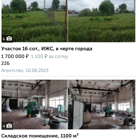
6
Участок 16 сот., ИЖС, в черте города
₽
₽
1 700 000
1 100
за сотку
22Б
Агентство, 10.08.2023
4
Складское помещение, 1100 м²