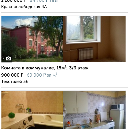
₽
₽
1 100 000
84 700
за м²
Краснослободская 4А
3
Комната в коммуналке, 15м², 3/3 этаж
₽
₽
900 000
60 000
за м²
Текстилей 36