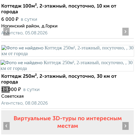
Коттедж 100м², 2-этажный, посуточно, 10 км от
города
₽
6 000
в сутки
Ногинский район, д.Горки
‹
›
Агентство, 05.08.2026
Коттедж 250м², 2-этажный, посуточно, 30 км от
города
₽
10 000
в сутки
2
/6
Советская
Агентство, 08.08.2026
Виртуальные 3D-туры по интересным
‹
›
местам