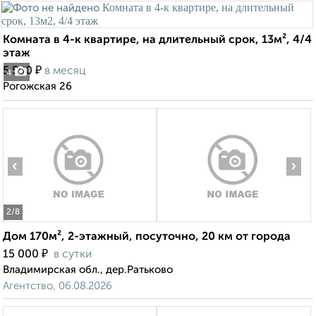
Комната в 4-к квартире, на длительный срок, 13м², 4/4
этаж
₽
5 500
в месяц
4
Рогожская 26
‹
›
2
/8
Дом 170м², 2-этажный, посуточно, 20 км от города
₽
15 000
в сутки
Владимирская обл., дер.Ратьково
Агентство, 06.08.2026