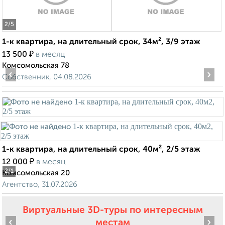
2
/5
1-к квартира, на длительный срок, 34м², 3/9 этаж
₽
13 500
в месяц
Комсомольская 78
‹
›
Собственник, 04.08.2026
1-к квартира, на длительный срок, 40м², 2/5 этаж
₽
12 000
в месяц
2
/1
Комсомольская 20
Агентство, 31.07.2026
Виртуальные 3D-туры по интересным
‹
›
местам