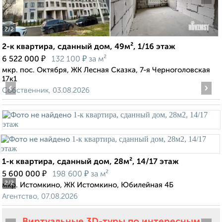
2
/2
2-к квартира, сданный дом, 49м², 1/16 этаж
₽
₽
6 522 000
132 100
за м²
мкр. пос. Октября, ЖК Лесная Сказка, 7-я Черноголовская
17к1
‹
›
Собственник, 03.08.2026
1-к квартира, сданный дом, 28м², 14/17 этаж
₽
₽
5 600 000
198 600
за м²
2
/2
мкр. Истомкино, ЖК Истомкино, Юбилейная 4Б
Агентство, 07.08.2026
Виртуальные 3D-туры по интересным