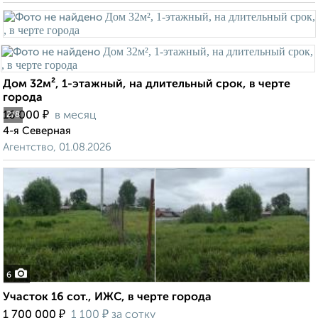
Дом 32м², 1-этажный, на длительный срок, в черте
города
₽
16 000
в месяц
2
/8
4-я Северная
Агентство, 01.08.2026
6
Участок 16 сот., ИЖС, в черте города
₽
₽
1 700 000
1 100
за сотку