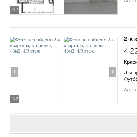
Агент
2
/2
2-к 
4 2
Крас
‹
›
Для п
Футбо
Агент
2
/2