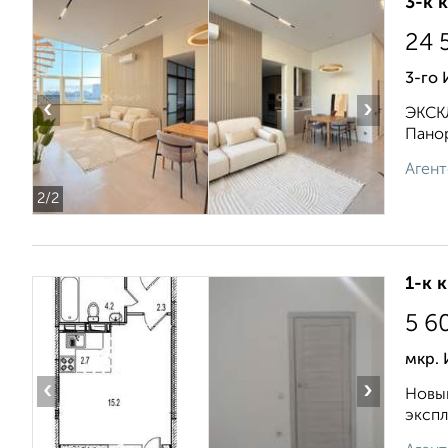
3-к 
24 
3-го
‹
›
ЭКСКЛ
Панор
Агент
2
/2
1-к 
5 6
мкр.
‹
›
Новый
экспл