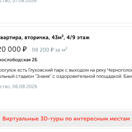
ство, 07.08.2026
квартира, вторичка, 43м², 4/9 этаж
₽
20 000
₽
98 200
за м²
нослободская 2Б
рогулок есть Глуховский парк с выходом на реку Черноголо
льный стадион "Знамя" с оздоровительной площадкой. Банн
ство, 06.08.2026
Виртуальные 3D-туры по интересным местам