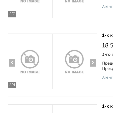
Агент
2
/7
1-к 
18 
3-го
‹
›
Предо
Прекр
Агент
2
/4
1-к 