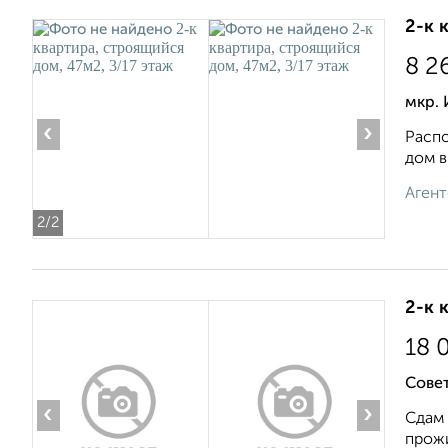
2-к 
8 2
мкр.
‹
›
Распо
дом в
Агент
2
/2
2-к 
18 
Совет
‹
›
Сдам 
прожи