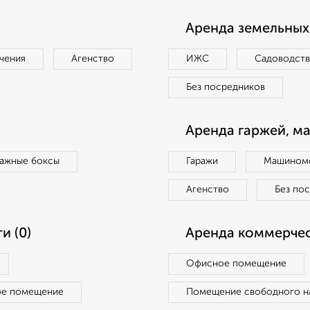
Аренда земельных 
чения
Агенство
ИЖС
Садоводст
Без посредников
Аренда гаржей, м
ражные боксы
Гаражи
Машиноме
Агенство
Без по
и (0)
Аренда коммерчес
Офисное помещение
ое помещение
Помещение свободного н