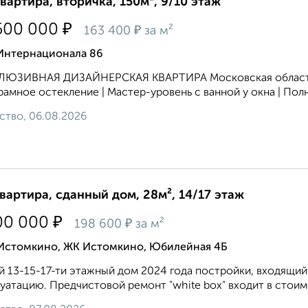
квартира, вторичка, 150м², 9/10 этаж
₽
500 000
₽
163 400
за м²
 Интернационала 86
ЮЗИВНАЯ ДИЗАЙНЕРСКАЯ КВАРТИРА Московская область, г.
амное остекление | Мастер-уровень с ванной у окна | Полн
ство, 06.08.2026
квартира, сданный дом, 28м², 14/17 этаж
₽
00 000
₽
198 600
за м²
 Истомкино, ЖК Истомкино, Юбилейная 4Б
 13-15-17-ти этажный дом 2024 года постройки, входящий 
уатацию. Предчистовой ремонт "white box" входит в стоимо