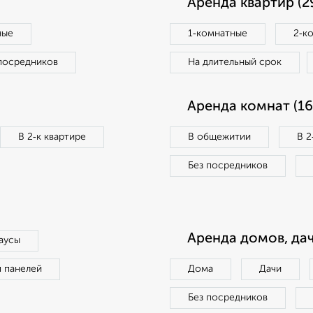
Аренда квартир (2
ные
1‑комнатные
2‑к
посредников
На длительный срок
Аренда комнат (16
В 2‑к квартире
В общежитии
В 2
Без посредников
Аренда домов, дач
аусы
п панелей
Дома
Дачи
Без посредников