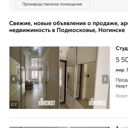
Производственное помещение
Свежие, новые объявления о продаже, а
недвижимость в Подмосковье, Ногинске
Студ
5 5
мкр. 
‹
›
Прода
Кварт
Агент
2
/2