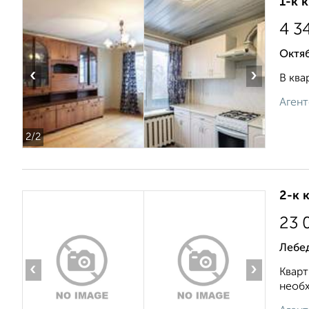
1-к 
4 3
Октя
‹
›
В ква
Агент
2
/2
2-к 
23 
Лебе
‹
›
Кварт
необх