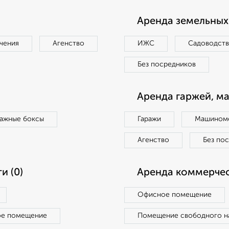
Аренда земельных 
чения
Агенство
ИЖС
Садоводст
Без посредников
Аренда гаржей, м
ражные боксы
Гаражи
Машиноме
Агенство
Без по
и (0)
Аренда коммерчес
Офисное помещение
ое помещение
Помещение свободного н