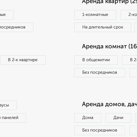
Аренда квартир (2
ные
1‑комнатные
2‑к
посредников
На длительный срок
Аренда комнат (16
В 2‑к квартире
В общежитии
В 2
Без посредников
Аренда домов, дач
аусы
п панелей
Дома
Дачи
Без посредников