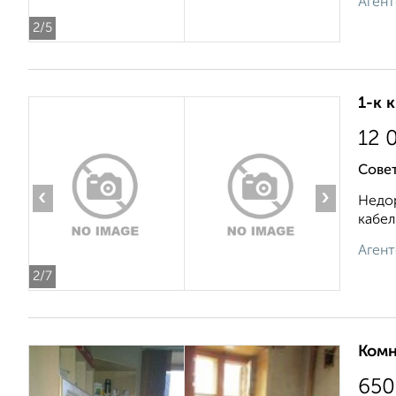
Агент
2
/5
1-к 
12 
Совет
‹
›
Недор
кабел
Агент
2
/7
Комн
650