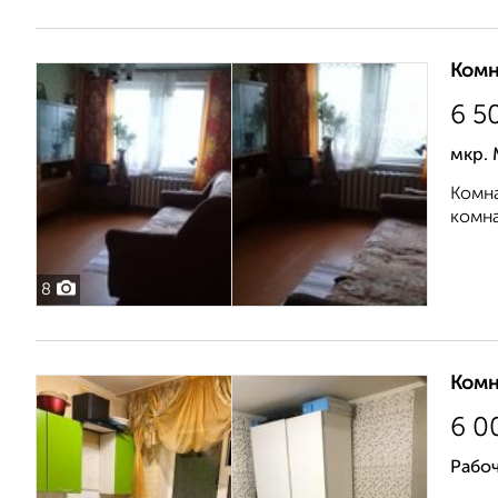
Комн
6 5
мкр.
Комна
комна
8
Комн
6 0
Рабоч