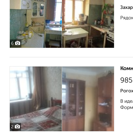
Захар
Рядом
6
Комн
985
Рого
В иде
Форма
2