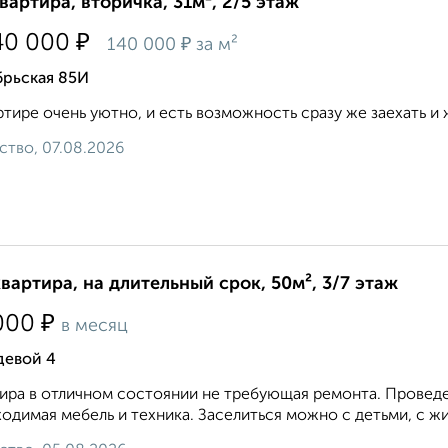
квартира, вторичка, 31м², 2/5 этаж
₽
40 000
₽
140 000
за м²
брьская 85И
ртире очень уютно, и есть возможность сразу же заехать и ж
ство, 07.08.2026
квартира, на длительный срок, 50м², 3/7 этаж
₽
000
в месяц
девой 4
ира в отличном состоянии не требующая ремонта. Проведен
одимая мебель и техника. Заселиться можно с детьми, с ж