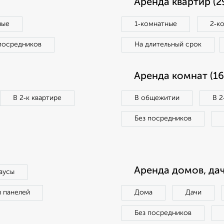
Аренда квартир (2
ные
1‑комнатные
2‑к
посредников
На длительный срок
Аренда комнат (16
В 2‑к квартире
В общежитии
В 2
Без посредников
Аренда домов, дач
аусы
п панелей
Дома
Дачи
Без посредников