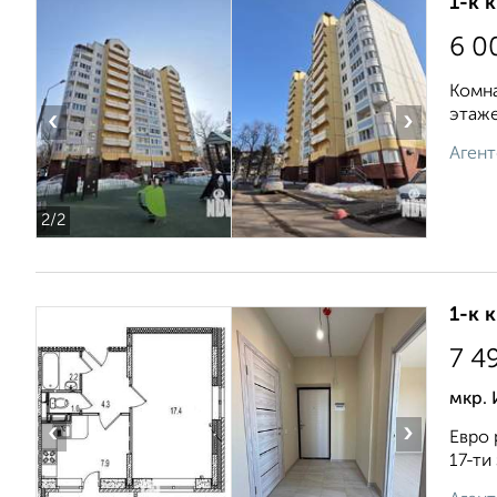
1-к 
6 0
Комна
этаже
‹
›
Агент
2
/2
1-к 
7 4
мкр.
‹
›
Евро 
17-ти