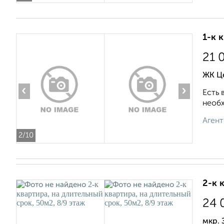
1-к 
21 
ЖК Ц
‹
›
Есть 
необх
Агент
2
/10
2-к 
24 
мкр. 