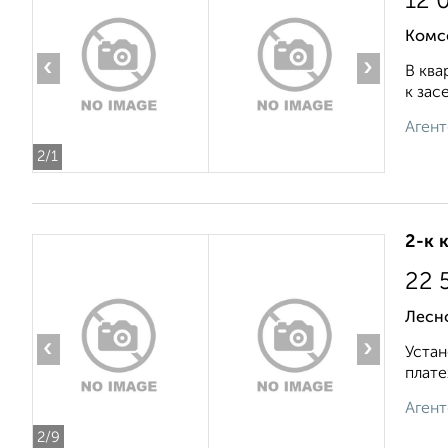
12 
Комс
‹
›
В ква
к зас
Агент
2
/1
2-к 
22 
Лесн
‹
›
Устан
плате
Агент
2
/9