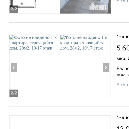
Агент
2
/2
1-к 
5 6
мкр.
‹
›
Распо
дом в
Агент
2
/2
1-к 