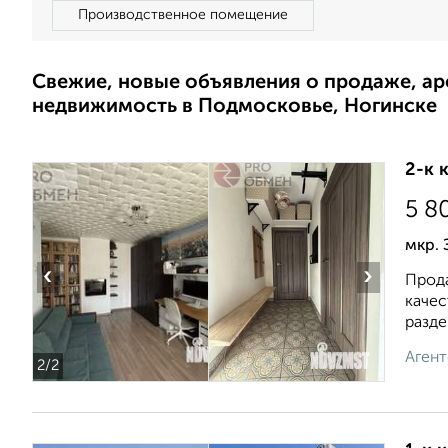
Производственное помещение
Свежие, новые объявления о продаже, а
недвижимость в Подмосковье, Ногинске
2-к 
5 8
мкр. 
‹
›
Прода
качес
разде.
Агент
2
/2