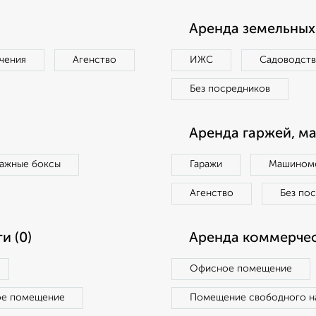
Аренда земельных 
чения
Агенство
ИЖС
Садоводст
Без посредников
Аренда гаржей, м
ражные боксы
Гаражи
Машиноме
Агенство
Без по
и (0)
Аренда коммерчес
Офисное помещение
ое помещение
Помещение свободного н